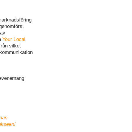
marknadsföring
 genomförs,
 av
ån
Your Local
från vilket
a kommunikation
s evenemang
vään
ukseen!