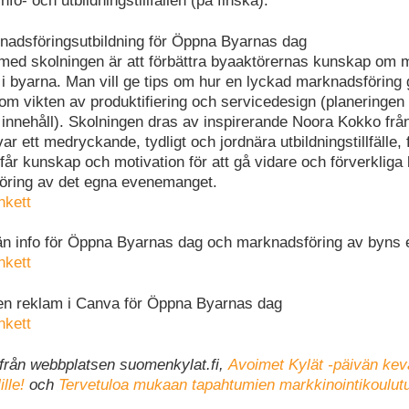
fo- och utbildningstillfällen (på finska):
knadsföringsutbildning för Öppna Byarnas dag
med skolningen är att förbättra byaaktörernas kunskap om 
 byarna. Man vill ge tips om hur en lyckad marknadsföring
m vikten av produktifiering och servicedesign (planeringen
nnehåll). Skolningen dras av inspirerande Noora Kokko fr
var ett medryckande, tydligt och jordnära utbildningstillfälle, 
får kunskap och motivation för att gå vidare och förverklig
öring av det egna evenemanget.
nkett
män info för Öppna Byarnas dag och marknadsföring av byn
nkett
 en reklam i Canva för Öppna Byarnas dag
nkett
 från webbplatsen suomenkylat.fi,
Avoimet Kylät -päivän ke
ille!
och
Tervetuloa mukaan tapahtumien markkinointikoulut