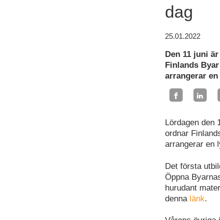
dag
25.01.2022
Den 11 juni ä
Finlands Byar
arrangerar en
Lördagen den 1
ordnar Finland
arrangerar en 
Det första utbil
Öppna Byarnas 
hurudant materi
denna
länk
.