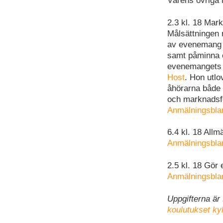
Vårens övriga in
2.3 kl. 18 Mar
Målsättningen 
av evenemang i
samt påminna o
evenemangets i
Host
. Hon utlo
åhörarna både 
och marknadsf
Anmälningsbla
6.4 kl. 18 All
Anmälningsbla
2.5 kl. 18 Gör
Anmälningsbla
Uppgifterna är
koulutukset kyl