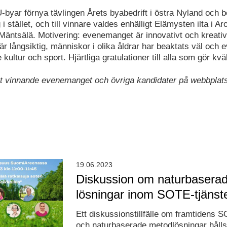
U-byar förnya tävlingen Årets byabedrift i östra Nyland och b
stället, och till vinnare valdes enhälligt Elämysten ilta i Aro
Mäntsälä. Motivering: evenemanget är innovativt och kreativ
r långsiktig, människor i olika åldrar har beaktats väl och
 kultur och sport. Hjärtliga gratulationer till alla som gör kvä
et vinnande evenemanget och övriga kandidater på webbpla
19.06.2023
Diskussion om naturbasera
lösningar inom SOTE-tjänst
Ett diskussionstillfälle om framtidens S
och naturbaserade metodlösningar hålls