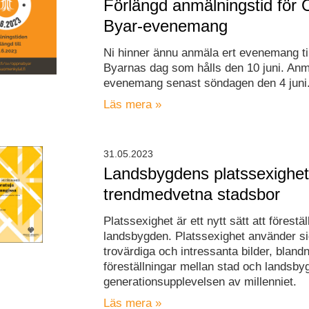
Förlängd anmälningstid för
Byar-evenemang
Ni hinner ännu anmäla ert evenemang ti
Byarnas dag som hålls den 10 juni. Anm
evenemang senast söndagen den 4 juni
Läs mera »
31.05.2023
Landsbygdens platssexighet t
trendmedvetna stadsbor
Platssexighet är ett nytt sätt att förestäl
landsbygden. Platssexighet använder si
trovärdiga och intressanta bilder, bland
föreställningar mellan stad och landsby
generationsupplevelsen av millenniet.
Läs mera »