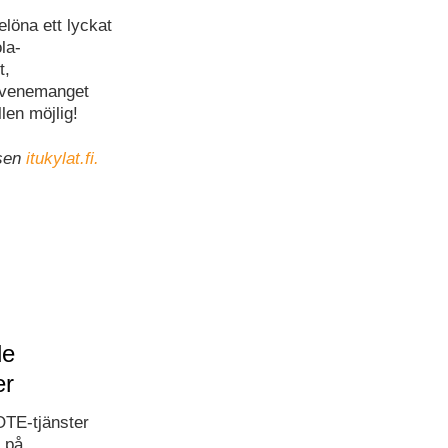
elöna ett lyckat
la-
t,
 evenemanget
llen möjlig!
tsen
itukylat.fi.
de
er
OTE-tjänster
 på