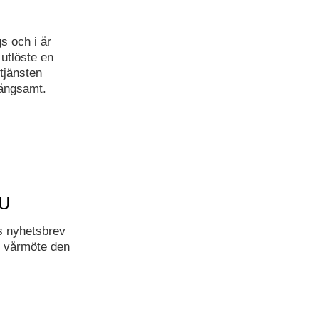
s och i år
utlöste en
tjänsten
långsamt.
MU
s nyhetsbrev
s vårmöte den