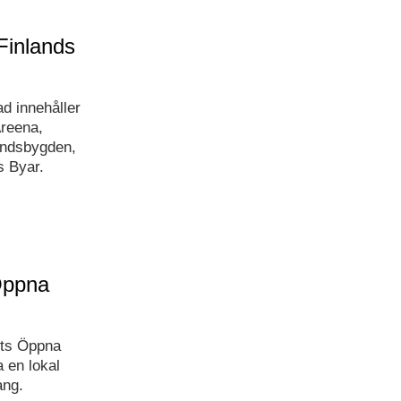
Finlands
d innehåller
Areena,
landsbygden,
s Byar.
 Öppna
ets Öppna
 en lokal
ang.