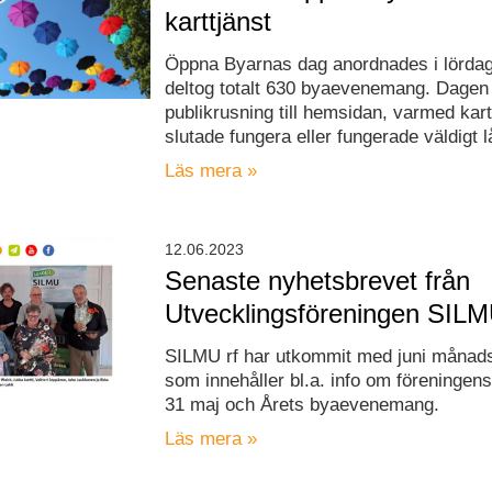
karttjänst
Öppna Byarnas dag anordnades i lördag
deltog totalt 630 byaevenemang. Dagen 
publikrusning till hemsidan, varmed kart
slutade fungera eller fungerade väldigt 
Läs mera »
12.06.2023
Senaste nyhetsbrevet från
Utvecklingsföreningen SIL
SILMU rf har utkommit med juni månad
som innehåller bl.a. info om föreningen
31 maj och Årets byaevenemang.
Läs mera »