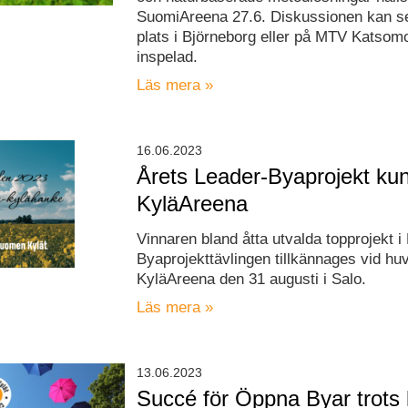
SuomiAreena 27.6. Diskussionen kan se
plats i Björneborg eller på MTV Katsomo,
inspelad.
Läs mera »
16.06.2023
Årets Leader-Byaprojekt ku
KyläAreena
Vinnaren bland åtta utvalda topprojekt i
Byaprojekttävlingen tillkännages vid hu
KyläAreena den 31 augusti i Salo.
Läs mera »
13.06.2023
Succé för Öppna Byar trots