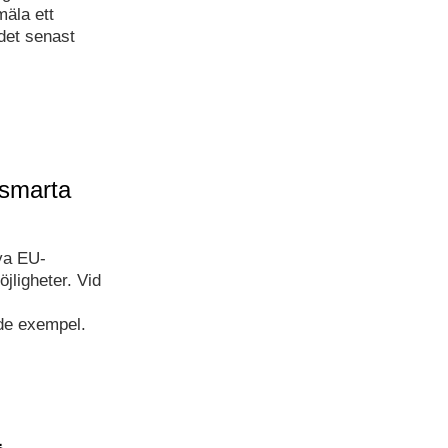
mäla ett
 det senast
 smarta
ya EU-
jligheter. Vid
nde exempel.