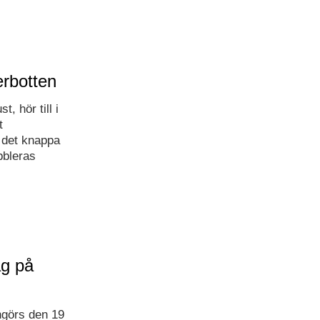
rbotten
, hör till i
t
 det knappa
bbleras
ag på
ngörs den 19