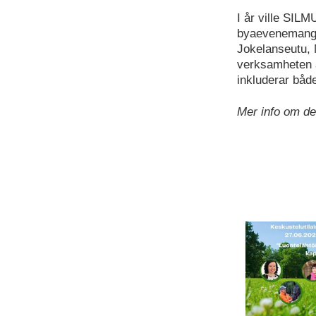
I år ville SILM
byaevenemang i 
Jokelanseutu, 
verksamheten ä
inkluderar både
Mer info om d