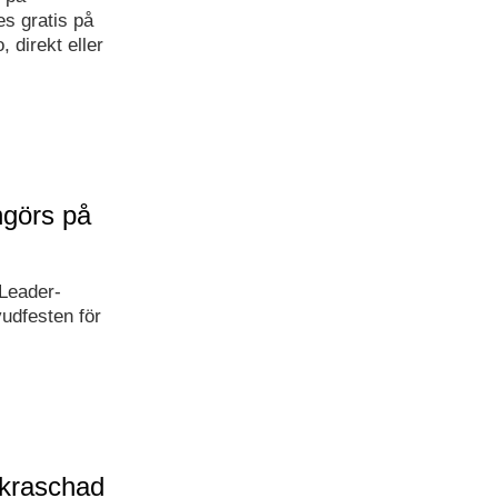
s gratis på
 direkt eller
ngörs på
 Leader-
vudfesten för
 kraschad