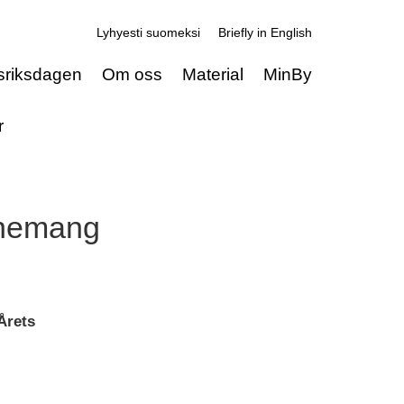
Lyhyesti suomeksi
Briefly in English
sriksdagen
Om oss
Material
MinBy
r
enemang
Årets