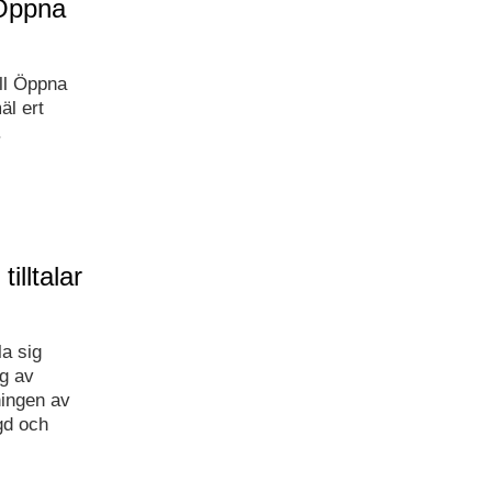
 Öppna
ll Öppna
äl ert
.
illtalar
la sig
g av
ningen av
gd och