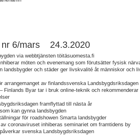
 nr 6/mars 24.3.2020
sbygden via webbtjänsten töitäsuomesta.fi
inhiberar möten och evenemang som förutsätter fysisk närv
 landsbygder och städer ger livskvalité åt människor och li
för arrangemanget av finlandssvenska Landsbygdsriksdagen
– Finlands Byar tar i bruk online-teknik och rekommenderar 
elser
ygdsriksdagen framflyttad till nästa år
 som kan gynna landsbygden
lställningar för roadshowen Smarta landsbygder
av coronaviruset inhiberas seminariet om framtidens by
 påverkar svenska Landsbygdsriksdagen