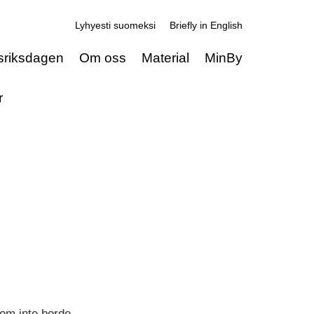
Lyhyesti suomeksi
Briefly in English
sriksdagen
Om oss
Material
MinBy
r
om inte borde