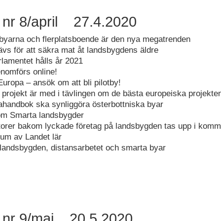
 nr 8/april 27.4.2020
byarna och flerplatsboende är den nya megatrenden
vs för att säkra mat åt landsbygdens äldre
lamentet hålls år 2021
nomförs online!
Europa – ansök om att bli pilotby!
 projekt är med i tävlingen om de bästa europeiska projekte
ahandbok ska synliggöra österbottniska byar
m Smarta landsbygder
orer bakom lyckade företag på landsbygden tas upp i kom
um av Landet lär
landsbygden, distansarbetet och smarta byar
 nr 9/maj 20.5.2020