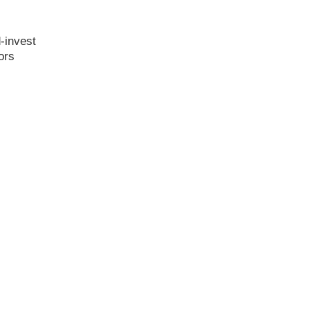
-invest
ors