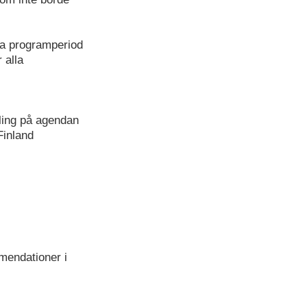
a programperiod
 alla
kling på agendan
Finland
mendationer i