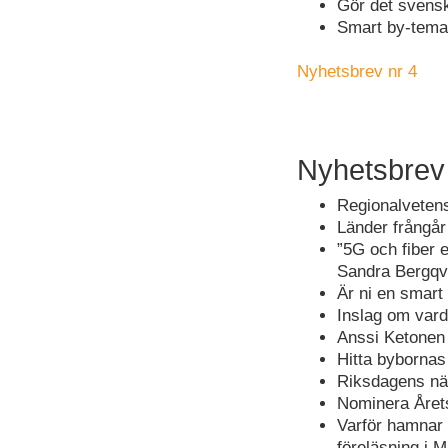
Gör det svensk
Smart by-temad
Nyhetsbrev nr 4
Nyhetsbrev
Regionalvetens
Länder frångår
”5G och fiber 
Sandra Bergqv
Är ni en smart 
Inslag om vard
Anssi Ketonen
Hitta byborna
Riksdagens nä
Nominera Året
Varför hamnar 
föreläsning i 