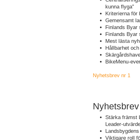
kunna flyga”
Kriterierna fö
Gemensamt lan
Finlands Byar s
Finlands Byar
Mest lästa nyh
Hållbarhet och
Skärgårdshavet
BikeMenu-even
Nyhetsbrev nr 1
Nyhetsbrev
Stärka främst 
Leader-utvärde
Landsbygdens f
Viktigare roll 