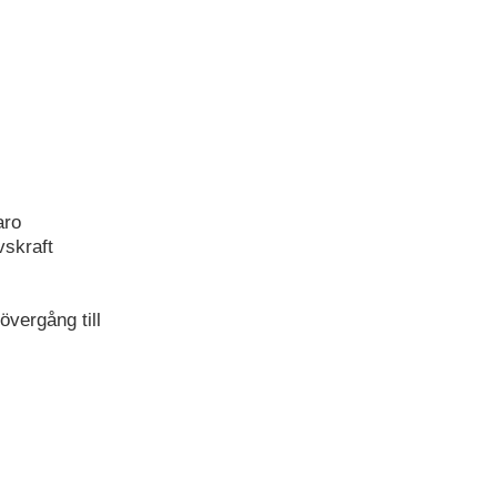
aro
vskraft
övergång till