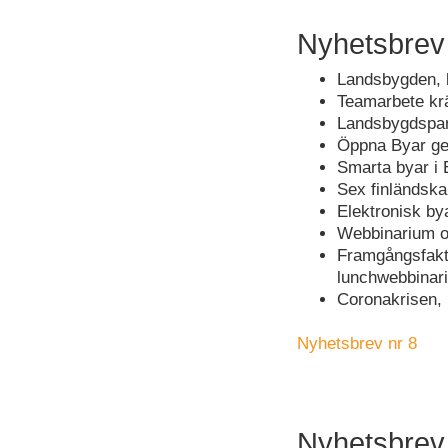
Nyhetsbrev
Landsbygden, 
Teamarbete krä
Landsbygdspar
Öppna Byar ge
Smarta byar i 
Sex finländska
Elektronisk by
Webbinarium o
Framgångsfakt
lunchwebbinari
Coronakrisen, 
Nyhetsbrev nr 8
Nyhetsbrev