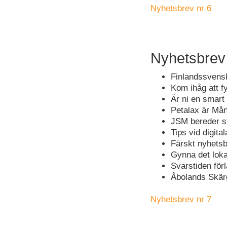
Nyhetsbrev nr 6
Nyhetsbrev
Finlandssvensk
Kom ihåg att f
Är ni en smart 
Petalax är Mån
JSM bereder s
Tips vid digita
Färskt nyhets
Gynna det lokal
Svarstiden för
Åbolands Skärg
Nyhetsbrev nr 7