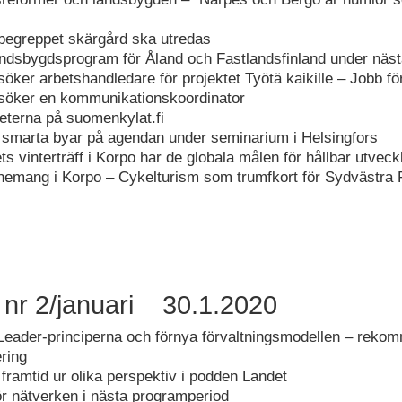
r begreppet skärgård ska utredas
dsbygdsprogram för Åland och Fastlandsfinland under näst
öker arbetshandledare för projektet Työtä kaikille – Jobb för
 söker en kommunikationskoordinator
eterna på suomenkylat.fi
 smarta byar på agendan under seminarium i Helsingfors
s vinterträff i Korpo har de globala målen för hållbar utvec
emang i Korpo – Cykelturism som trumfkort för Sydvästra 
 nr 2/januari 30.1.2020
Leader-principerna och förnya förvaltningsmodellen – rekom
ring
ramtid ur olika perspektiv i podden Landet
för nätverken i nästa programperiod