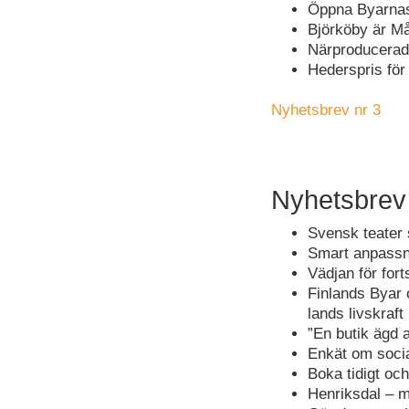
Öppna Byarnas 
Björköby är Må
Närproducerad 
Hederspris för
Nyhetsbrev nr 3
Nyhetsbrev
Svensk teater 
Smart anpassni
Vädjan för for
Finlands Byar 
lands livskraft
”En butik ägd 
Enkät om socia
Boka tidigt och
Henriksdal – m