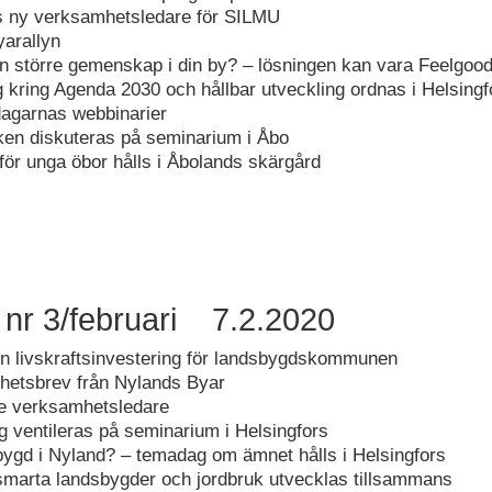
 ny verksamhetsledare för SILMU
arallyn
en större gemenskap i din by? – lösningen kan vara Feelgood
g kring Agenda 2030 och hållbar utveckling ordnas i Helsingf
agarnas webbinarier
ken diskuteras på seminarium i Åbo
 för unga öbor hålls i Åbolands skärgård
 nr 3/februari 7.2.2020
en livskraftsinvestering för landsbygdskommunen
yhetsbrev från Nylands Byar
e verksamhetsledare
g ventileras på seminarium i Helsingfors
bygd i Nyland? – temadag om ämnet hålls i Helsingfors
smarta landsbygder och jordbruk utvecklas tillsammans