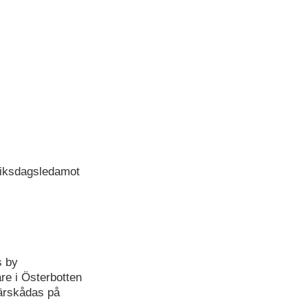
riksdagsledamot
s by
e i Österbotten
kärskådas på