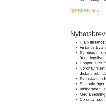
Nyhetsbrev nr 5
Nyhetsbrev
Hjälp till land
Finlands Byar 
Symbios mellan
åt näringslivet
Hoppet lever 
Coronaviruset 
distansförbind
Svenska Landsb
Sex sakfrågor
Inhiberade til
Med anledning 
Coronaviruset