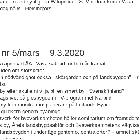
a i Finland synligt på Wikipedia – SFV ordnar kurs i Vasa
ag hålls i Helsingfors
 nr 5/mars 9.3.2020
kapen vid ÅA i Vasa säkrad för fem år framåt
 idén om storskolor
en nödvändighet också i skärgården och på landsbygden” – 
ist
by eller skulle ni vilja bli en smart by i Svenskfinland?
agslivet på glesbygden i TV-programmet Närbild
 ny kommunikationsplanerare på Finlands Byar
s guldkorn genom byabingo
tverk för byaverksamheten håller seminarium om framtiden
s by, Årets landsbygdsaktör och Byaverksamhetens vägvisar
landsbygden i underläge gentemot centralorter? – ämnet s
Mariehamn