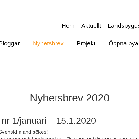
Hem
Aktuellt
Landsbygd
Bloggar
Nyhetsbrev
Projekt
Öppna bya
Nyhetsbrev 2020
 nr 1/januari 15.1.2020
Svenskfinland sökes!
sreformer och landsbygden – ”Närpes och Bergö är humlor s