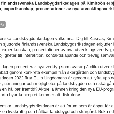
 finlandssvenska Landsbygdsriksdagen på Kimitoön erbju
n, expertkunskap, presentationer av nya utvecklingsverk
enska Landsbygdsriksdagen välkomnar Dig till Kasnäs, Kim
n sjuttonde finlandssvenska Landsbygdsriksdagen erbjuder in
, expertkunskap, presentationer av nya utvecklingsverktyg, 
jligheter till interaktion, kontaktskapande och trevlig samva
dagen presenterar nya verktyg som svarar på olika utveck
l debatt genom konkreta exempel från skärgården och landsby
dagen 2022 firar EU:s Ungdomens år genom att lyfta upp d
er, utmaningar och möjligheter på landsbygden och i skärgår
 en hållbar framtid? Aktuella ämnen kring den nya EU-prog
rta byar konceptet kommer att diskuteras.
enska Landsbygdsriksdagen är ett forum som är öppet för a
 en livskraftig och hållbar landsbygd och skärgård. Boka i d