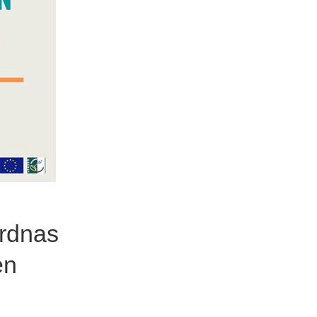
ordnas
en