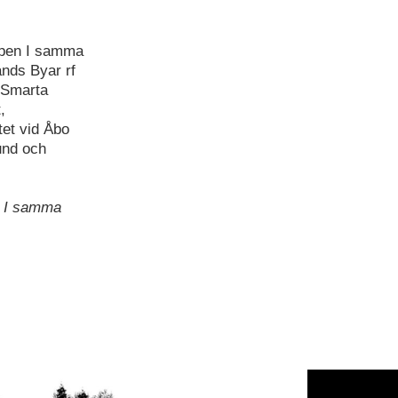
ppen I samma
ands Byar rf
 Smarta
,
tet vid Åbo
und och
r I samma