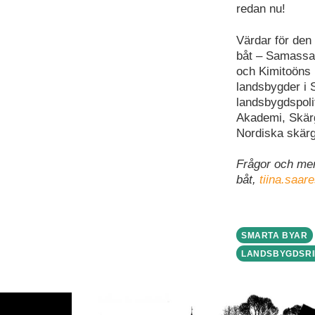
redan nu!
Värdar för de
båt – Samassa 
och Kimitoöns
landsbygder i 
landsbygdspoli
Akademi, Skär
Nordiska skärg
Frågor och mer
båt,
tiina.saar
SMARTA BYAR
LANDSBYGDSR