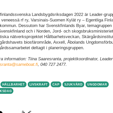
n finlandssvenska Landsbygdsriksdagen 2022 är Leader-gru
veneessä rf ry, Varsinais-Suomen Kylät ry – Egentliga Finl
 kommun. Dessutom har Svenskfinlands Byar, temagruppen
Svenskfinland och i Norden, Jord- och skogsbruksministeriet
tiska nätverksprojektet Hållbarhetsveckan, Skärgårdsinstitu
gårdshavets biosfärområde, Axxell, Åbolands Ungdomsförb
årdssamarbetet deltagit i planeringsgruppen.
a information: Tiina Saaresranta, projektkoordinator, Leade
esranta@sameboat.fi
, 040 727 2477.
HÅLLBARHET
LIVSKRAFT
CAP
SJUKVÅRD
UNGDOMAR
IKSDAG