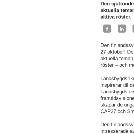
Den sjuttonde
aktuella tema
aktiva röster.
Den finlandssv
27 oktober! De
aktuella teman
röster – och mö
Landsbygdsriks
inspirerar til
Landsbygdsriks
framtidsvision
skapar de unga
CAP27 och Sma
Den finlandssv
intresserade av