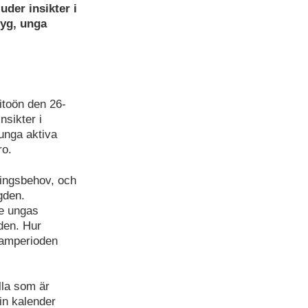
der insikter i
tyg, unga
itoön den 26-
sikter i
unga aktiva
ro.
lingsbehov, och
gden.
e ungas
den. Hur
ramperioden
lla som är
in kalender