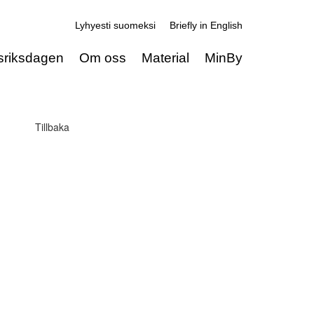
Lyhyesti suomeksi
Briefly in English
sriksdagen
Om oss
Material
MinBy
Tillbaka