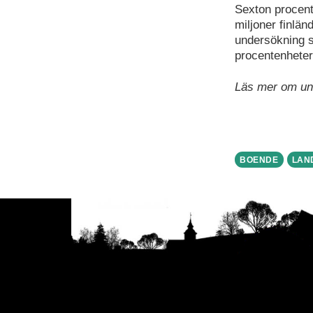
Sexton procent
miljoner finlän
undersökning s
procentenheter
Läs mer om un
BOENDE
LAN