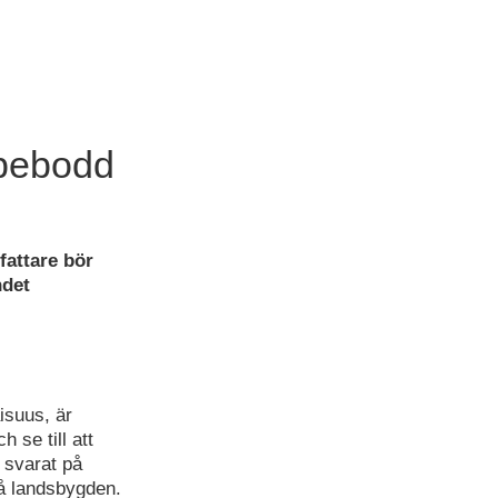
 bebodd
fattare bör
ndet
isuus, är
 se till att
 svarat på
på landsbygden.