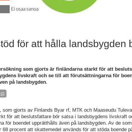
stöd för att hålla landsbygden
rsökning som gjorts är finländarna starkt för att besluts
ygdens livskraft och se till att förutsättningarna för boe
även på landsbygden.
t, som gjorts av Finlands Byar rf, MTK och Maaseudu Tuleva
kt för att beslutsfattare bör satsa i landsbygdens livskraft och
rna för boendet upprätthålls även på landsbygden. Av de som
r 68 procent att skattemedel används för att stöda boende 