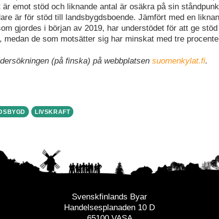
 är emot stöd och liknande antal är osäkra på sin ståndpunkt
dare är för stöd till landsbygdsboende. Jämfört med en likna
om gjordes i början av 2019, har understödet för att ge stöd
, medan de som motsätter sig har minskat med tre procente
dersökningen (på finska) på webbplatsen
suomenkylat.fi
.
DSBYGD
LIVSKRAFT
Svenskfinlands Byar
Handelsesplanaden 10 D
65100 VASA