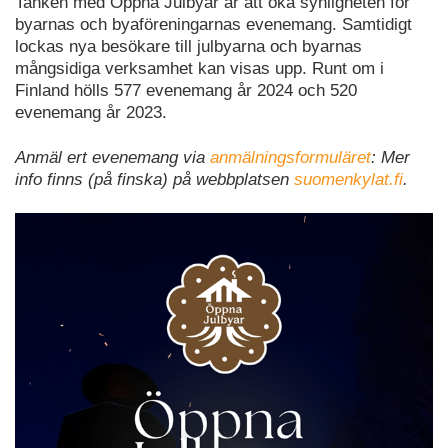
Tanken med Öppna Julbyar är att öka synligheten för
byarnas och byaföreningarnas evenemang. Samtidigt
lockas nya besökare till julbyarna och byarnas
mångsidiga verksamhet kan visas upp. Runt om i
Finland hölls 577 evenemang år 2024 och 520
evenemang år 2023.
Anmäl ert evenemang via
anmälningsformuläret
: Mer
info finns (på finska) på webbplatsen
suomenkylat.fi
.