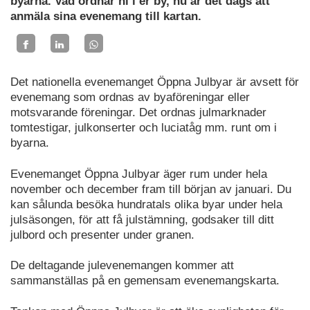
byarna. Vad ordnar ni i er by, nu är det dags att
anmäla sina evenemang till kartan.
Det nationella evenemanget Öppna Julbyar är avsett för
evenemang som ordnas av byaföreningar eller
motsvarande föreningar. Det ordnas julmarknader
tomtestigar, julkonserter och luciatåg mm. runt om i
byarna.
Evenemanget Öppna Julbyar äger rum under hela
november och december fram till början av januari. Du
kan sålunda besöka hundratals olika byar under hela
julsäsongen, för att få julstämning, godsaker till ditt
julbord och presenter under granen.
De deltagande julevenemangen kommer att
sammanställas på en gemensam evenemangskarta.