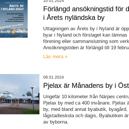
10.01.2024
Förlängd ansökningstid för 
i Årets nyländska by
Uttagningen av Årets by i Nyland är öppe
byar i Nyland och förslaget kan lämnas 
förening eller sammanslutning som verk
Ansökningstiden är förlängd till 19 febru
Läs mera »
08.01.2024
Pjelax är Månadens by i Öst
Ungefär 10 kilometer från Närpes centr
Pjelax by med ca 400 invånare. Pjelax 
by, med bland annat byabutik, byagård, 
lågstadieskola och dagis, Byabutiken ä
av byborna.