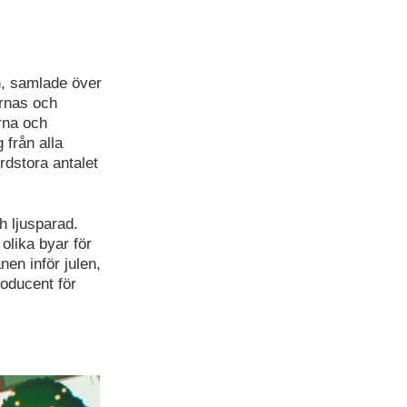
n, samlade över
rnas och
rna och
från alla
dstora antalet
h ljusparad.
olika byar för
nen inför julen,
roducent för