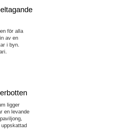
deltagande
n för alla
in av en
ar i byn.
ari.
erbotten
um ligger
är en levande
paviljong,
r uppskattad