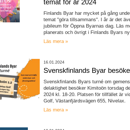
temat för år 2024
Finlands Byar har mycket på gång unde
temat "göra tillsammans". I år är det äv
jubileum för Öppna Byarnas dag. Läs 
planerats och övrigt i Finlands Byars n
Läs mera »
16.01.2024
Svenskfinlands Byar besöke
Svenskfinlands Byars turné om gemen
delaktighet besöker Kimitoön torsdag de
2024 kl. 18-20. Platsen för tillfället är v
Golf, Västanfjärdsvägen 655, Nivelax.
Läs mera »