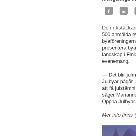
Den rikstäckan
500 anmälda e
byaföreningarn
presentera bya
landskap i Fin
evenemang.
— Det blir julm
Julbyar pågår 
att få julstämn
säger Marianne 
Öppna Julbyar
Mer info finns