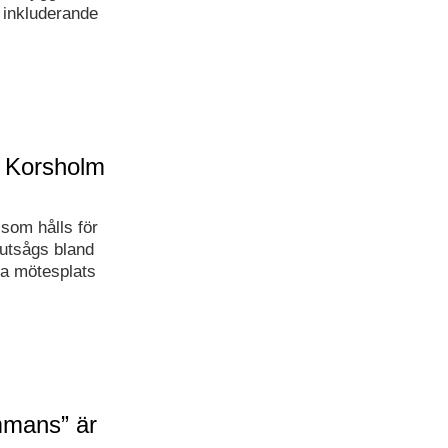
h inkluderande
i Korsholm
som hålls för
utsågs bland
ra mötesplats
ammans” är