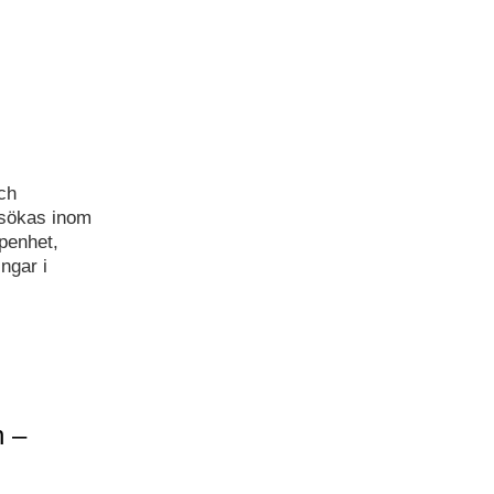
och
 sökas inom
penhet,
ngar i
n –