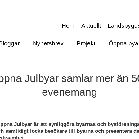
Hem
Aktuellt
Landsbygd
Bloggar
Nyhetsbrev
Projekt
Öppna bya
ppna Julbyar samlar mer än 5
evenemang
pna Julbyar är att synliggöra byarnas och byaförening
 samtidigt locka besökare till byarna och presentera d
erksamhet.