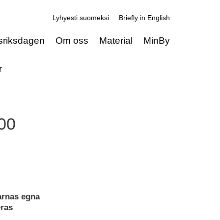
Lyhyesti suomeksi
Briefly in English
sriksdagen
Om oss
Material
MinBy
r
00
arnas egna
eras