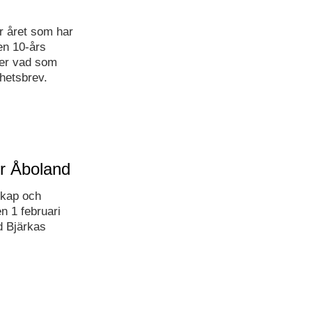
r året som har
en 10-års
mer vad som
yhetsbrev.
r Åboland
skap och
n 1 februari
id Bjärkas