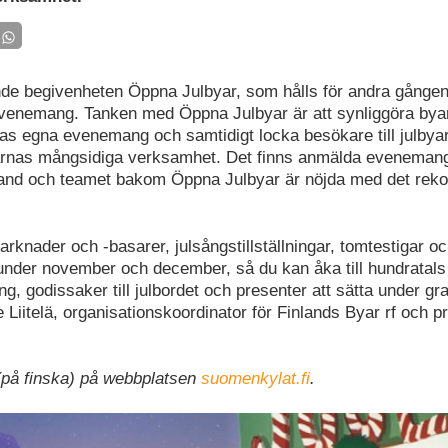
de begivenheten Öppna Julbyar, som hålls för andra gånge
venemang. Tanken med Öppna Julbyar är att synliggöra bya
as egna evenemang och samtidigt locka besökare till julbya
rnas mångsidiga verksamhet. Det finns anmälda evenemang 
land och teamet bakom Öppna Julbyar är nöjda med det rekor
arknader och -basarer, julsångstillställningar, tomtestigar oc
under november och december, så du kan åka till hundratals 
ing, godissaker till julbordet och presenter att sätta under gra
Liitelä, organisationskoordinator för Finlands Byar rf och p
.
 (på finska) på webbplatsen
suomenkylat.fi
.