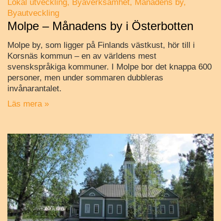
Lokal utveckling
Byaverksamhet
Månadens by
Byautveckling
Molpe – Månadens by i Österbotten
Molpe by, som ligger på Finlands västkust, hör till i
Korsnäs kommun – en av världens mest
svenskspråkiga kommuner. I Molpe bor det knappa 600
personer, men under sommaren dubbleras
invånarantalet.
Läs mera »