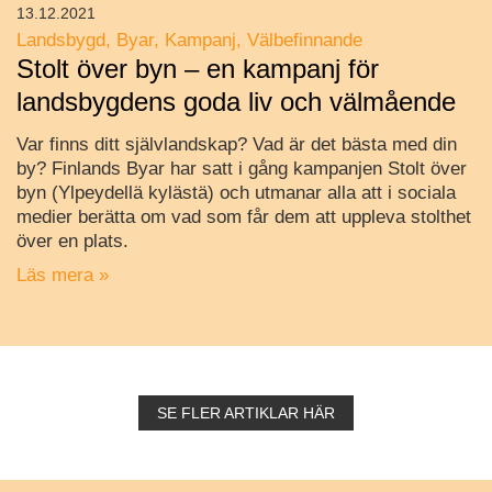
13.12.2021
Landsbygd
Byar
Kampanj
Välbefinnande
Stolt över byn – en kampanj för
landsbygdens goda liv och välmående
Var finns ditt självlandskap? Vad är det bästa med din
by? Finlands Byar har satt i gång kampanjen Stolt över
byn (Ylpeydellä kylästä) och utmanar alla att i sociala
medier berätta om vad som får dem att uppleva stolthet
över en plats.
Läs mera »
SE FLER ARTIKLAR HÄR