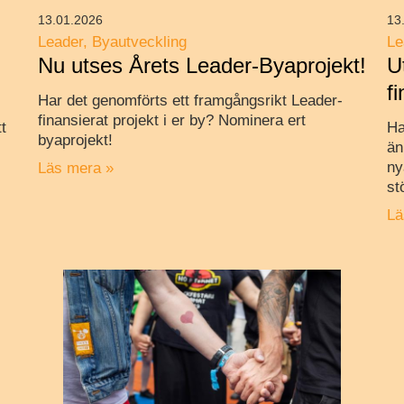
13.01.2026
13
Leader
Byautveckling
Le
Nu utses Årets Leader-Byaprojekt!
U
f
Har det genomförts ett framgångsrikt Leader-
finansierat projekt i er by? Nominera ert
t
Ha
byaprojekt!
än
ny
Läs mera »
st
Lä