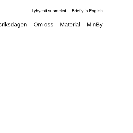
Lyhyesti suomeksi
Briefly in English
sriksdagen
Om oss
Material
MinBy