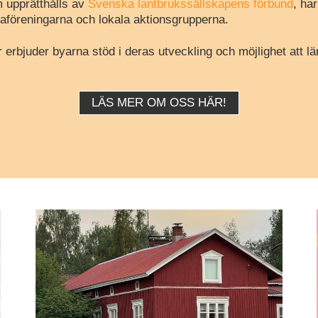
 upprätthålls av
Svenska lantbrukssällskapens förbund
, ha
aföreningarna och lokala aktionsgrupperna.
erbjuder byarna stöd i deras utveckling och möjlighet att lä
LÄS MER OM OSS HÄR!