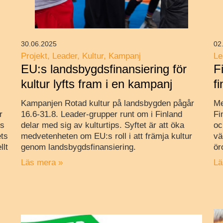
30.06.2025
02
Projekt
Leader
Kultur
Kampanj
Le
EU:s landsbygdsfinansiering för
F
kultur lyfts fram i en kampanj
f
Kampanjen Rotad kultur på landsbygden pågår
Me
r
16.6-31.8. Leader-grupper runt om i Finland
Fi
is
delar med sig av kulturtips. Syftet är att öka
oc
ets
medvetenheten om EU:s roll i att främja kultur
vä
llt
genom landsbygdsfinansiering.
ör
Läs mera »
Lä