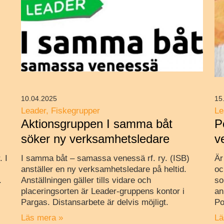
10.04.2025
15
Leader
Fiskegrupper
Le
Aktionsgruppen I samma båt
P
söker ny verksamhetsledare
v
. I
I samma båt – samassa venessä rf. ry. (ISB)
Är
anställer en ny verksamhetsledare på heltid.
oc
.
Anställningen gäller tills vidare och
so
placeringsorten är Leader-gruppens kontor i
an
Pargas. Distansarbete är delvis möjligt.
Po
Läs mera »
Lä