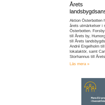
Årets
landsbygdsans
Aktion Österbotten h
årets utmärkelser i
Österbotten. Forsby
till Årets by, Humo
till Årets landsbygd
André Engelholm til
lokalaktör, samt Car
Storhannus till Årets
Läs mera »