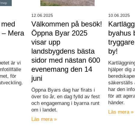
12.06.2025
10.06.2025
r med
Välkommen på besök!
Kartläg
 – Mera
Öppna Byar 2025
byahus bi
visar upp
tryggare
landsbygdens bästa
by!
sidor med nästan 600
etet är vi
Kartläggnin
evenemang den 14
fotillfälle
hjälper dig a
et, för
beredskapen
juni
utveckling.
säkerställs
har den inf
Öppna Byars dag har firats i
för att ager
över tio år, en dag fylld av fest
händer.
och engagemang i byarna runt
om i landet.
Läs mera »
Läs mera »