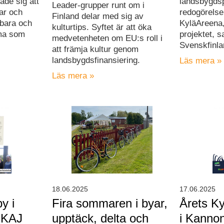
ade sig att
landsbygdsp
Leader-grupper runt om i
ar och
redogörelse
Finland delar med sig av
lbara och
KyläAreena,
kulturtips. Syftet är att öka
ema som
projektet, s
medvetenheten om EU:s roll i
Svenskfinla
att främja kultur genom
landsbygdsfinansiering.
Läs mera »
Läs mera »
18.06.2025
17.06.2025
y i
Fira sommaren i byar,
Årets Ky
 KAJ
upptäck, delta och
i Kanno