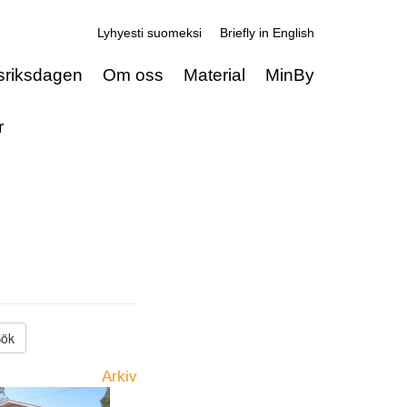
Lyhyesti suomeksi
Briefly in English
sriksdagen
Om oss
Material
MinBy
r
Arkiv