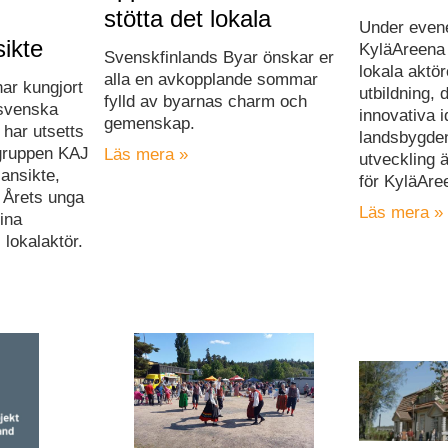
stötta det lokala
Under even
ikte
KyläAreena 
Svenskfinlands Byar önskar er
lokala aktör
alla en avkopplande sommar
ar kungjort
utbildning,
fylld av byarnas charm och
 svenska
innovativa i
gemenskap.
 har utsetts
landsbygde
rgruppen KAJ
Läs mera »
utveckling 
sansikte,
för KyläAre
l Årets unga
Läs mera »
ina
 lokalaktör.