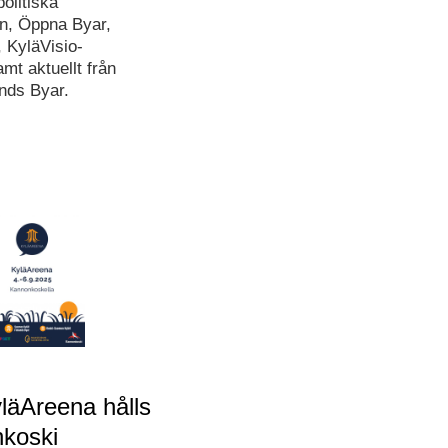
olitiska
n, Öppna Byar,
 KyläVisio-
amt aktuellt från
nds Byar.
läAreena hålls
nkoski