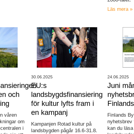
Läs mera »
30.06.2025
24.06.2025
ansieringen
EU:s
Juni må
men och
landsbygdsfinansiering
nyhetsbr
ling
för kultur lyfts fram i
Finland
en kampanj
en våren
Finlands Bya
kningar om
nyhetsbrev 
Kampanjen Rotad kultur på
centralen i
kan du läs
landsbygden pågår 16.6-31.8.