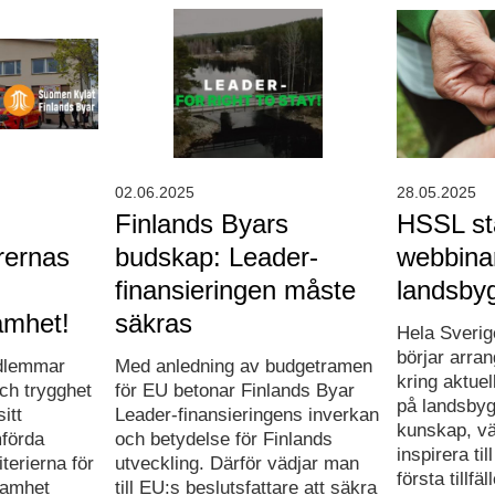
02.06.2025
28.05.2025
Finlands Byars
HSSL st
rernas
budskap: Leader-
webbinar
finansieringen måste
landsby
amhet!
säkras
Hela Sverig
börjar arra
dlemmar
Med anledning av budgetramen
kring aktuel
ch trygghet
för EU betonar Finlands Byar
på landsbyg
itt
Leader-finansieringens inverkan
kunskap, vä
förda
och betydelse för Finlands
inspirera til
terierna för
utveckling. Därför vädjar man
första tillfäl
samhet
till EU:s beslutsfattare att säkra