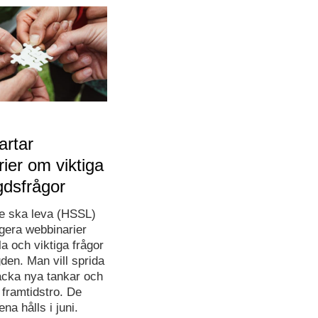
artar
ier om viktiga
gdsfrågor
e ska leva (HSSL)
ngera webbinarier
la och viktiga frågor
den. Man vill sprida
cka nya tankar och
l framtidstro. De
lena hålls i juni.