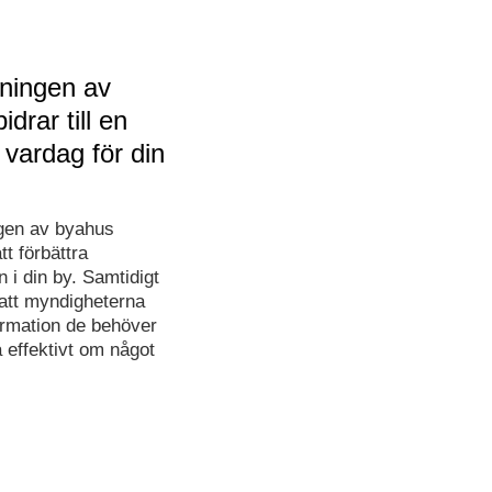
gningen av
drar till en
 vardag för din
gen av byahus
tt förbättra
 i din by. Samtidigt
 att myndigheterna
ormation de behöver
a effektivt om något