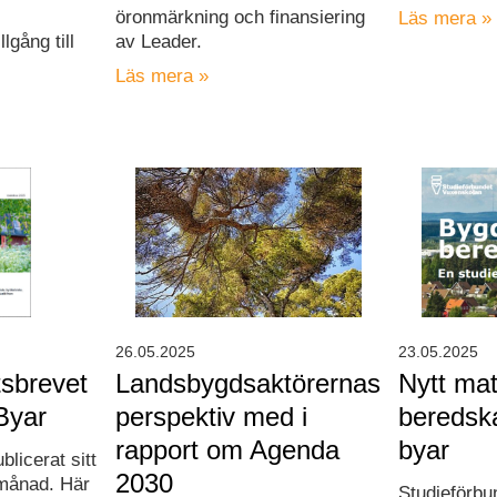
öronmärkning och finansiering
Läs mera »
lgång till
av Leader.
Läs mera »
26.05.2025
23.05.2025
sbrevet
Landsbygdsaktörernas
Nytt mat
Byar
perspektiv med i
beredsk
rapport om Agenda
byar
blicerat sitt
2030
 månad. Här
Studieförbu