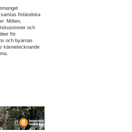
emanget
samlas finländska
er. Möten,
 diskussioner och
déer för
ns och byarnas
är kännetecknande
ena.