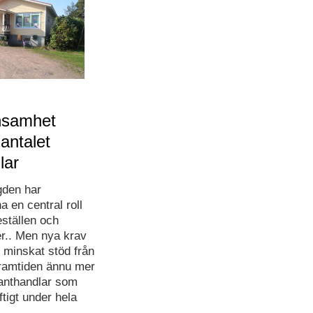
önsamhet
antalet
lar
gden har
a en central roll
ställen och
r.. Men nya krav
 minskat stöd från
framtiden ännu mer
lanthandlar som
tigt under hela