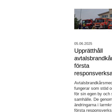
05.06.2025
Upprätthåll
avtalsbrandkå
första
responsverks
Avtalsbrandkårsme
fungerar som stöd o
för sin egen by och s
samhälle. De genom
ändringarna i larmkri
första responsverk