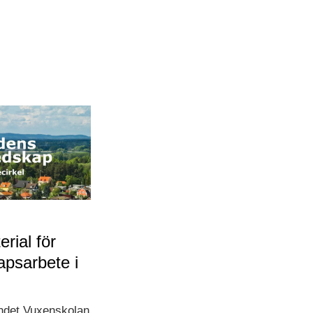
erial för
apsarbete i
ndet Vuxenskolan