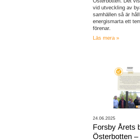
Österbotten. Det vis
vid utveckling av by
samhällen så är hål
energismarta ett t
förenar.
Läs mera »
24.06.2025
Forsby Årets b
Österbotten –