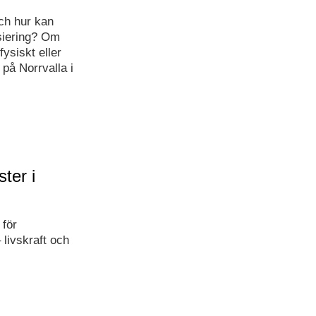
ch hur kan
siering? Om
fysiskt eller
2 på Norrvalla i
ster i
 för
livskraft och