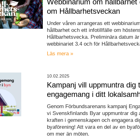
Webbinarium om hållbarhet 
om Hållbarhetsveckan
Under våren arrangeras ett webbinariu
hållbarhet och ett infotillfälle om hösten
Hållbarhetsvecka. Preliminära datum är
webbinariet 3.4 och för Hållbarhetsveck
Läs mera »
10.02.2025
Kampanj vill uppmuntra dig ti
engagemang i ditt lokalsamh
Genom Förbundsarenans kampanj Engag
vi Svenskfinlands Byar uppmuntrar dig 
kraften i gemenskapen och engagera dig
byaförening! Att vara en del av en byaf
om mer än möten.