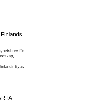
 Finlands
nyhetsbrev för
redskap,
finlands Byar.
ARTA