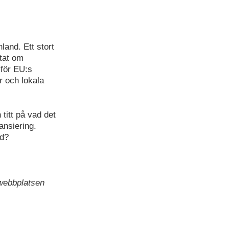
land. Ett stort
ttat om
 för EU:s
r och lokala
titt på vad det
ansiering.
gd?
 webbplatsen