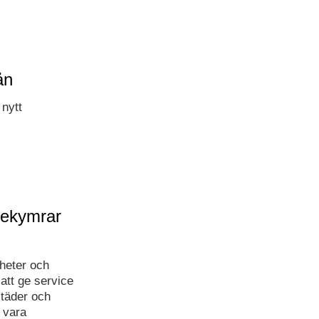
ån
nytt
bekymrar
yheter och
 att ge service
städer och
 vara