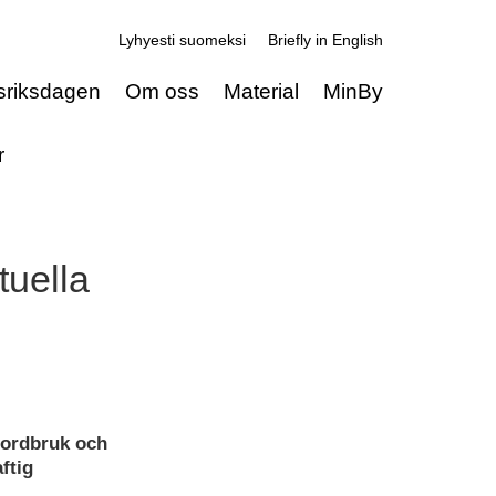
Lyhyesti suomeksi
Briefly in English
sriksdagen
Om oss
Material
MinBy
r
uella
 jordbruk och
ftig