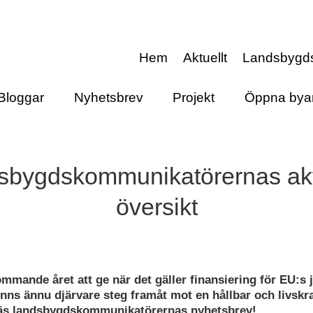
Hem
Aktuellt
Landsbygd
Bloggar
Nyhetsbrev
Projekt
Öppna bya
sbygdskommunikatörernas akt
översikt
ommande året att ge när det gäller finansiering för EU:s
nns ännu djärvare steg framåt mot en hållbar och livskra
äs landsbygdskommunikatörernas nyhetsbrev!