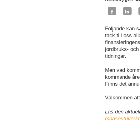
Följande kan sä
tack till oss a
finansieringens
jordbruks- och
tidningar.
Men vad kommer 
kommande året 
Finns det ännu
Välkommen att 
Läs den aktuel
maaseutuverkos