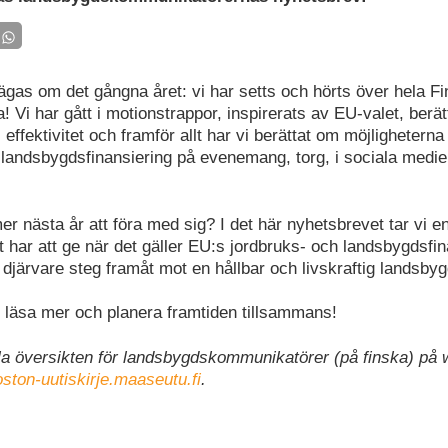
gas om det gångna året: vi har setts och hörts över hela Fin
lla! Vi har gått i motionstrappor, inspirerats av EU-valet, berä
 effektivitet och framför allt har vi berättat om möjligheterna
 landsbygdsfinansiering på evenemang, torg, i sociala medie
nästa år att föra med sig? I det här nyhetsbrevet tar vi en 
har att ge när det gäller EU:s jordbruks- och landsbygdsfin
 djärvare steg framåt mot en hållbar och livskraftig landsby
läsa mer och planera framtiden tillsammans!
la översikten för landsbygdskommunikatörer (på finska) på
ton-uutiskirje.maaseutu.fi
.