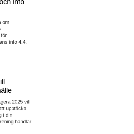
och info
m om
s
 för
ans info 4.4.
ll
älle
era 2025 vill
att upptäcka
 i din
örening handlar