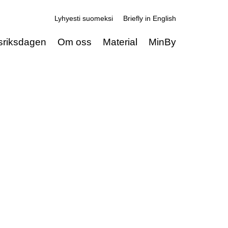
Lyhyesti suomeksi
Briefly in English
sriksdagen
Om oss
Material
MinBy