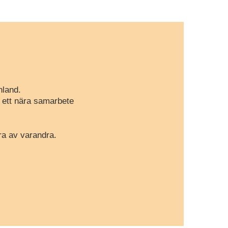
nland.
r ett nära samarbete
ra av varandra.