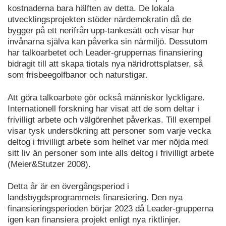
kostnaderna bara hälften av detta. De lokala
utvecklingsprojekten stöder närdemokratin då de
bygger på ett nerifrån upp-tankesätt och visar hur
invånarna själva kan påverka sin närmiljö. Dessutom
har talkoarbetet och Leader-gruppernas finansiering
bidragit till att skapa tiotals nya näridrottsplatser, så
som frisbeegolfbanor och naturstigar.
Att göra talkoarbete gör också människor lyckligare.
Internationell forskning har visat att de som deltar i
frivilligt arbete och välgörenhet påverkas. Till exempel
visar tysk undersökning att personer som varje vecka
deltog i frivilligt arbete som helhet var mer nöjda med
sitt liv än personer som inte alls deltog i frivilligt arbete
(Meier&Stutzer 2008).
Detta år är en övergångsperiod i
landsbygdsprogrammets finansiering. Den nya
finansieringsperioden börjar 2023 då Leader-grupperna
igen kan finansiera projekt enligt nya riktlinjer.