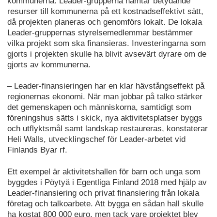
kommunerna. Leader-grupperna hämtar betydande
resurser till kommunerna på ett kostnadseffektivt sätt,
då projekten planeras och genomförs lokalt. De lokala
Leader-gruppernas styrelsemedlemmar bestämmer
vilka projekt som ska finansieras. Investeringarna som
gjorts i projekten skulle ha blivit avsevärt dyrare om de
gjorts av kommunerna.
– Leader-finansieringen har en klar hävstångseffekt på
regionernas ekonomi. När man jobbar på talko stärker
det gemenskapen och människorna, samtidigt som
föreningshus sätts i skick, nya aktivitetsplatser byggs
och utflyktsmål samt landskap restaureras, konstaterar
Heli Walls, utvecklingschef för Leader-arbetet vid
Finlands Byar rf.
Ett exempel är aktivitetshallen för barn och unga som
byggdes i Pöytyä i Egentliga Finland 2018 med hjälp av
Leader-finansiering och privat finansiering från lokala
företag och talkoarbete. Att bygga en sådan hall skulle
ha kostat 800 000 euro, men tack vare projektet blev