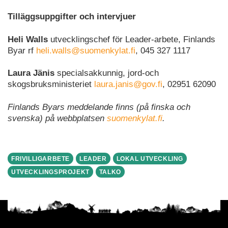
Tilläggsuppgifter och intervjuer
Heli Walls
utvecklingschef för Leader-arbete, Finlands
Byar rf
heli.walls@suomenkylat.fi
, 045 327 1117
Laura Jänis
specialsakkunnig, jord-och
skogsbruksministeriet
laura.janis@gov.fi
, 02951 62090
Finlands Byars meddelande finns (på finska och
svenska) på webbplatsen
suomenkylat.fi
.
FRIVILLIGARBETE
LEADER
LOKAL UTVECKLING
UTVECKLINGSPROJEKT
TALKO