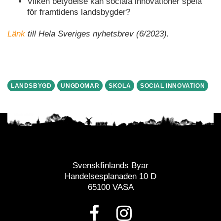
Vilken betydelse kan sociala innovationer spela
för framtidens landsbygder?
Länk
till Hela Sveriges nyhetsbrev (6/2023).
LANDSBYGD
UNGDOMAR
SKOLA
SOCIAL INNOVATION
Svenskfinlands Byar
Handelsesplanaden 10 D
65100 VASA