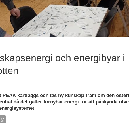
kapsenergi och energibyar i
tten
t PEAK kartläggs och tas ny kunskap fram om den öster
ntial då det gäller förnybar energi för att påskynda utv
 energisystemet.