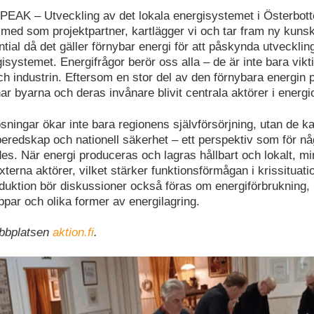
 PEAK – Utveckling av det lokala energisystemet i Österbott
 med som projektpartner, kartlägger vi och tar fram ny kun
tial då det gäller förnybar energi för att påskynda utvecklin
isystemet. Energifrågor berör oss alla – de är inte bara vikti
ch industrin. Eftersom en stor del av den förnybara energin
r byarna och deras invånare blivit centrala aktörer i energi
ösningar ökar inte bara regionens självförsörjning, utan de 
i beredskap och nationell säkerhet – ett perspektiv som för n
es. När energi produceras och lagras hållbart och lokalt, m
terna aktörer, vilket stärker funktionsförmågan i krissituat
oduktion bör diskussioner också föras om energiförbrukning,
par och olika former av energilagring.
bbplatsen
aktion.fi
.