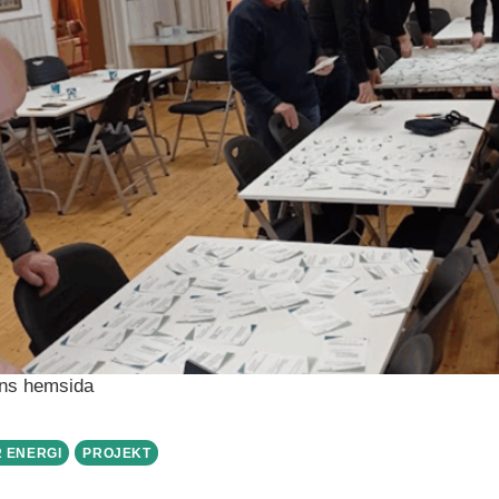
ions hemsida
 ENERGI
PROJEKT