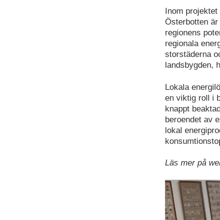
Inom projektet
Österbotten är
regionens poten
regionala energ
storstäderna o
landsbygden, ha
Lokala energil
en viktig roll 
knappt beaktad
beroendet av ex
lokal energipr
konsumtionstop
Läs mer på we