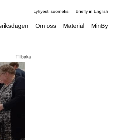
Lyhyesti suomeksi
Briefly in English
sriksdagen
Om oss
Material
MinBy
Tillbaka