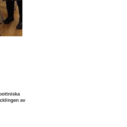
bottniska
ecklingen av