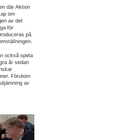
en där Aktion
skap om
gen av det
ga för
 produceras på
omställningen.
kan också spela
ågra år sedan
inskar
ioner. Förutom
 utjämning av