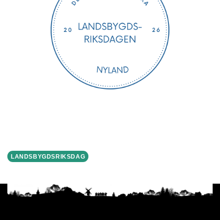
LANDSBYGDSRIKSDAG