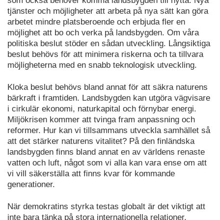
som också behöver komma landsbygden till nytta. Nya
tjänster och möjligheter att arbeta på nya sätt kan göra
arbetet mindre platsberoende och erbjuda fler en
möjlighet att bo och verka på landsbygden. Om våra
politiska beslut stöder en sådan utveckling. Långsiktiga
beslut behövs för att minimera riskerna och ta tillvara
möjligheterna med en snabb teknologisk utveckling.
Kloka beslut behövs bland annat för att säkra naturens
bärkraft i framtiden. Landsbygden kan utgöra vägvisare
i cirkulär ekonomi, naturkapital och förnybar energi.
Miljökrisen kommer att tvinga fram anpassning och
reformer. Hur kan vi tillsammans utveckla samhället så
att det stärker naturens vitalitet? På den finländska
landsbygden finns bland annat en av världens renaste
vatten och luft, något som vi alla kan vara ense om att
vi vill säkerställa att finns kvar för kommande
generationer.
När demokratins styrka testas globalt är det viktigt att
inte bara tänka på stora internationella relationer.