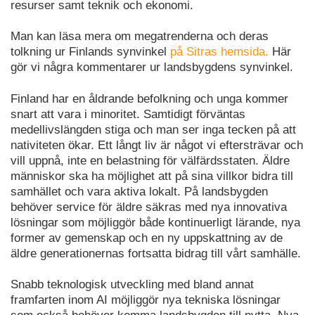
resurser samt teknik och ekonomi.
Man kan läsa mera om megatrenderna och deras
tolkning ur Finlands synvinkel
på Sitras hemsida.
Här
gör vi några kommentarer ur landsbygdens synvinkel.
Finland har en åldrande befolkning och unga kommer
snart att vara i minoritet. Samtidigt förväntas
medellivslängden stiga och man ser inga tecken på att
nativiteten ökar. Ett långt liv är något vi eftersträvar och
vill uppnå, inte en belastning för välfärdsstaten. Äldre
människor ska ha möjlighet att på sina villkor bidra till
samhället och vara aktiva lokalt. På landsbygden
behöver service för äldre säkras med nya innovativa
lösningar som möjliggör både kontinuerligt lärande, nya
former av gemenskap och en ny uppskattning av de
äldre generationernas fortsatta bidrag till vårt samhälle.
Snabb teknologisk utveckling med bland annat
framfarten inom AI möjliggör nya tekniska lösningar