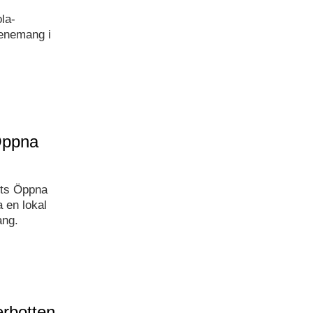
la-
venemang i
 Öppna
ets Öppna
 en lokal
ang.
rbotten