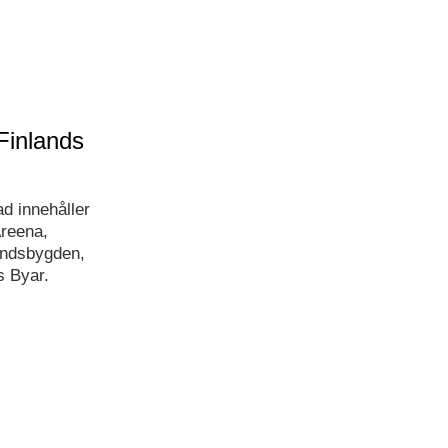
Finlands
d innehåller
Areena,
landsbygden,
s Byar.
t