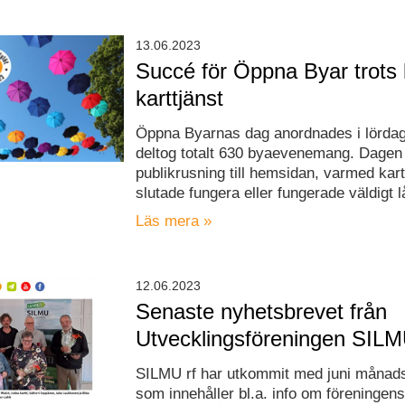
13.06.2023
Succé för Öppna Byar trots
karttjänst
Öppna Byarnas dag anordnades i lördag
deltog totalt 630 byaevenemang. Dagen 
publikrusning till hemsidan, varmed kart
slutade fungera eller fungerade väldigt 
Läs mera »
12.06.2023
Senaste nyhetsbrevet från
Utvecklingsföreningen SIL
SILMU rf har utkommit med juni månad
som innehåller bl.a. info om föreningen