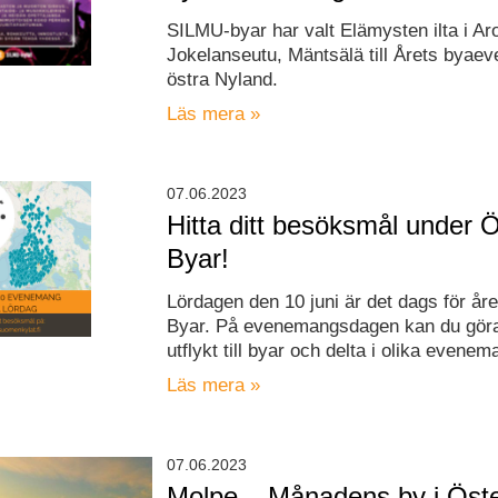
SILMU-byar har valt Elämysten ilta i Aro
Jokelanseutu, Mäntsälä till Årets byae
östra Nyland.
Läs mera »
07.06.2023
Hitta ditt besöksmål under
Byar!
Lördagen den 10 juni är det dags för år
Byar. På evenemangsdagen kan du göra
utflykt till byar och delta i olika evenem
Läs mera »
07.06.2023
Molpe – Månadens by i Öste