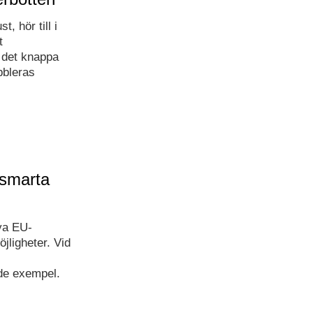
, hör till i
t
 det knappa
bbleras
 smarta
ya EU-
jligheter. Vid
nde exempel.