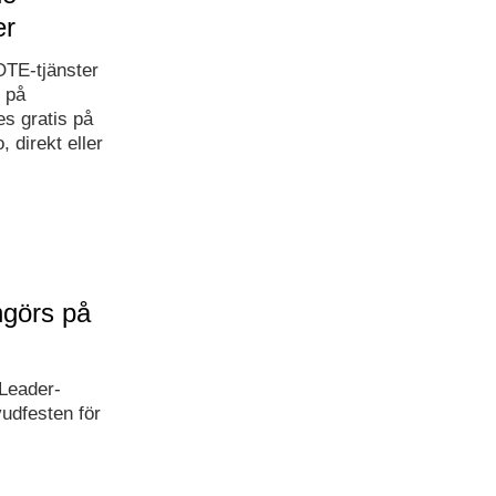
er
OTE-tjänster
 på
s gratis på
 direkt eller
ngörs på
 Leader-
vudfesten för