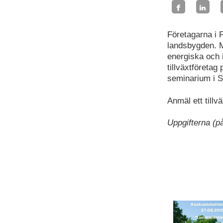
Företagarna i F
landsbygden. M
energiska och 
tillväxtföreta
seminarium i S
Anmäl ett till
Uppgifterna (p