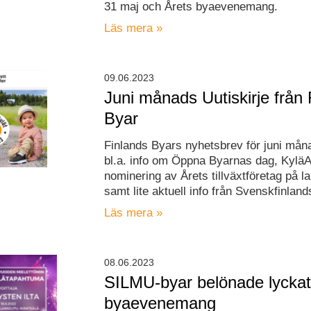
31 maj och Årets byaevenemang.
Läs mera »
09.06.2023
Juni månads Uutiskirje från 
Byar
Finlands Byars nyhetsbrev för juni måna
bl.a. info om Öppna Byarnas dag, Kylä
nominering av Årets tillväxtföretag på 
samt lite aktuell info från Svenskfinland
Läs mera »
08.06.2023
SILMU-byar belönade lycka
byaevenemang