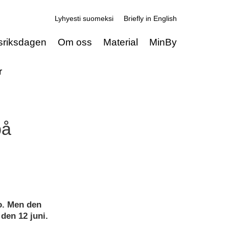
Lyhyesti suomeksi
Briefly in English
sriksdagen
Om oss
Material
MinBy
r
på
o. Men den
den 12 juni.