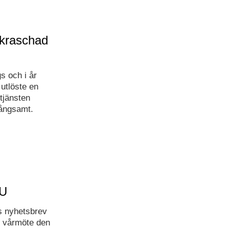
 kraschad
s och i år
utlöste en
tjänsten
långsamt.
MU
s nyhetsbrev
s vårmöte den