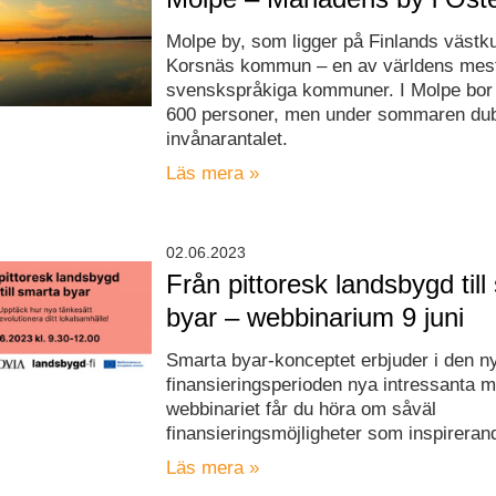
Molpe by, som ligger på Finlands västkust
Korsnäs kommun – en av världens mes
svenskspråkiga kommuner. I Molpe bor
600 personer, men under sommaren du
invånarantalet.
Läs mera »
02.06.2023
Från pittoresk landsbygd till
byar – webbinarium 9 juni
Smarta byar-konceptet erbjuder i den n
finansieringsperioden nya intressanta mö
webbinariet får du höra om såväl
finansieringsmöjligheter som inspirera
Läs mera »