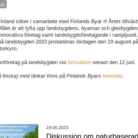
inland söker i samarbete med Finlands Byar rf Årets tillväxt
ålet är att lyfta upp landsbygdens, byarnas och glesbygdens
innovativa företag samt landsbygdsföretagande i rampljuset.
g på landsbygden 2023 prisbelönas lördagen den 19 augusti på
torkyro.
växtföretag på landsbygden via
formuläret
senast den 12 juni.
å finska) med länkar finns på Finlands Byars
hemsida
.
19.06.2023
Diskussion om naturbasera