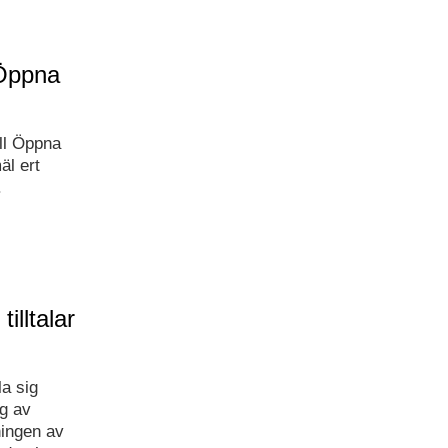
 Öppna
ll Öppna
äl ert
.
illtalar
la sig
g av
ningen av