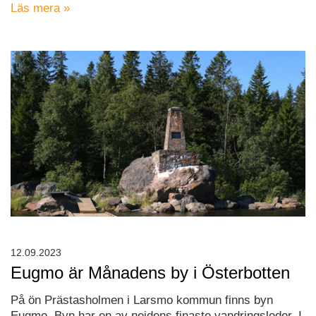
Läs mera »
12.09.2023
Eugmo är Månadens by i Österbotten
På ön Prästasholmen i Larsmo kommun finns byn
Eugmo. Byn har en av nejdens finaste vandringsleder. I