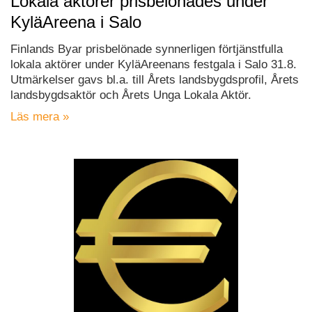
Lokala aktörer prisbelönades under
KyläAreena i Salo
Finlands Byar prisbelönade synnerligen förtjänstfulla
lokala aktörer under KyläAreenans festgala i Salo 31.8.
Utmärkelser gavs bl.a. till Årets landsbygdsprofil, Årets
landsbygdsaktör och Årets Unga Lokala Aktör.
Läs mera »