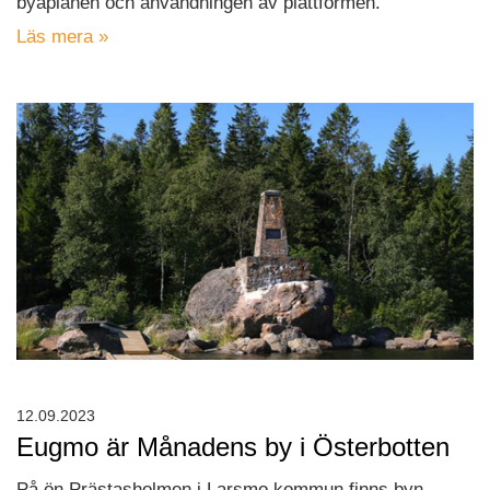
byaplanen och användningen av plattformen.
Läs mera »
12.09.2023
Eugmo är Månadens by i Österbotten
På ön Prästasholmen i Larsmo kommun finns byn