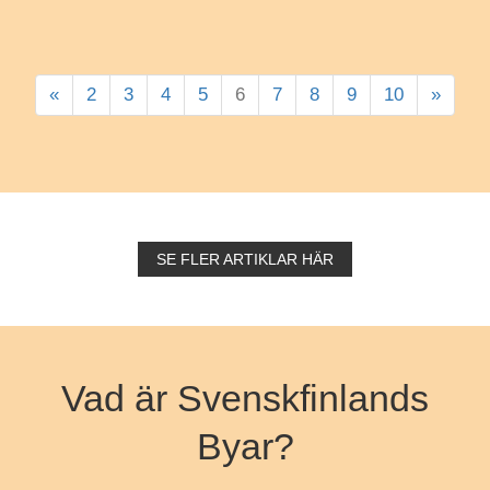
«
2
3
4
5
6
7
8
9
10
»
SE FLER ARTIKLAR HÄR
Vad är Svenskfinlands
Byar?