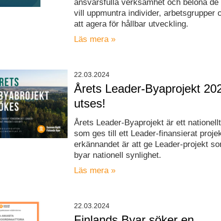
ansvarsfulla verksamhet och belöna de
vill uppmuntra individer, arbetsgrupper 
att agera för hållbar utveckling.
Läs mera »
22.03.2024
Årets Leader-Byaprojekt 20
utses!
Årets Leader-Byaprojekt är ett nationel
som ges till ett Leader-finansierat proje
erkännandet är att ge Leader-projekt s
byar nationell synlighet.
Läs mera »
22.03.2024
Finlands Byar söker en