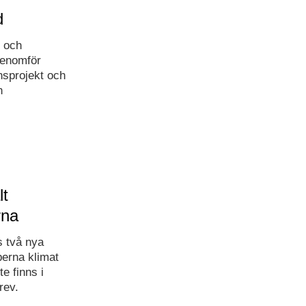
d
- och
 genomför
nsprojekt och
h
lt
rna
 två nya
perna klimat
e finns i
rev.