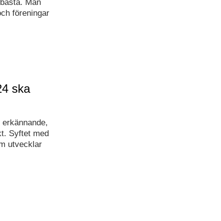
 bästa. Man
och föreningar
24 ska
lt erkännande,
kt. Syftet med
om utvecklar