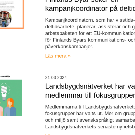
kampanjkoordinator på delti
Kampanjkoordinatorn, som har visstids
deltidsarbete, planerar, assisterar och
arbetspaketen för ett EU-kommunikatio
för Finlands Byars kommunikations- oc
påverkanskampanjer.
Läs mera »
21.03.2024
Landsbygdsnätverket har va
medlemmar till fokusgruppe
Medlemmarna till Landsbygdsnätverkets
fokusgrupper har valts ut. Mer om grup
och miljö samt svenskspråkigt samarbet
Landsbygdsnätverkets senaste nyhetsb