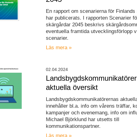
En rapport om scenarierna för Finlands
har publicerats. I rapporten Scenarier f
skärgårdar 2045 beskrivs skärgårdsom
eventuella framtida utvecklingsförlopp 
scenarier.
Läs mera »
02.04.2024
Landsbygdskommunikatöre
aktuella översikt
Landsbygdskommunikatörernas aktuella
innehåller bl.a. info om vårens träffar
kampanjer och evenemang, info om infl
Michael Björklund har utsetts till
kommunikationspartner.
Läs mera »