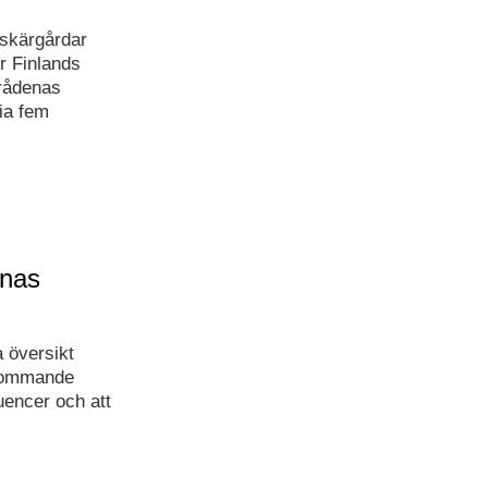
 skärgårdar
ör Finlands
rådenas
via fem
rnas
 översikt
, kommande
uencer och att