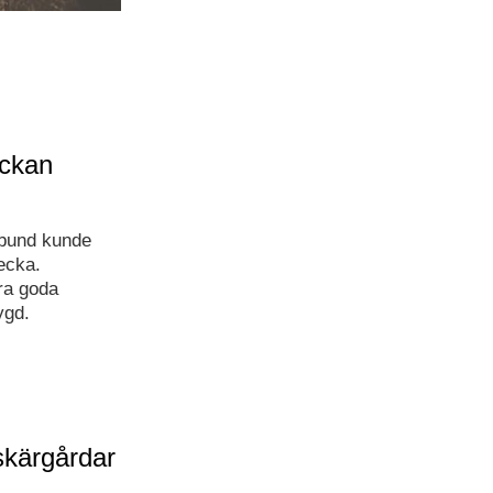
eckan
rbund kunde
ecka.
ra goda
ygd.
skärgårdar