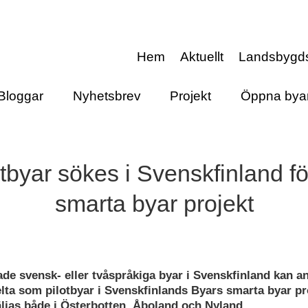
Hem
Aktuellt
Landsbygd
Bloggar
Nyhetsbrev
Projekt
Öppna bya
tbyar sökes i Svenskfinland fö
smarta byar projekt
ade svensk- eller tvåspråkiga byar i Svenskfinland kan a
elta som pilotbyar i Svenskfinlands Byars smarta byar pr
ljas både i Österbotten, Åboland och Nyland.