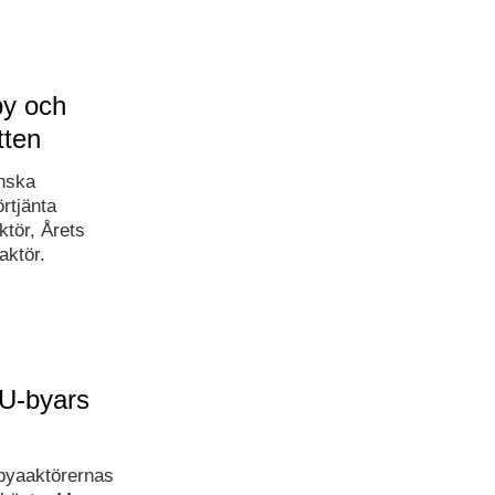
by och
tten
enska
örtjänta
ktör, Årets
aktör.
MU-byars
 byaaktörernas