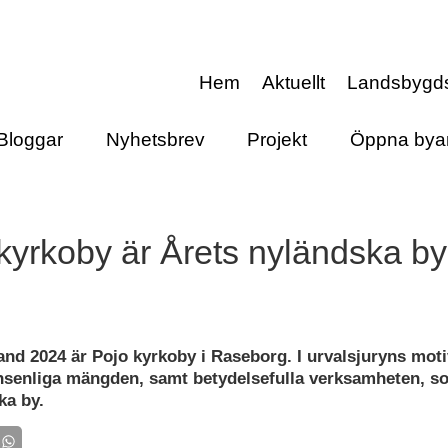
Hem
Aktuellt
Landsbygd
Bloggar
Nyhetsbrev
Projekt
Öppna bya
kyrkoby är Årets nyländska b
and 2024 är Pojo kyrkoby i Raseborg. I urvalsjuryns moti
ansenliga mängden, samt betydelsefulla verksamheten, so
ka by.