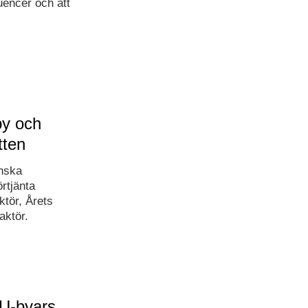
uencer och att
by och
tten
enska
örtjänta
ktör, Årets
aktör.
MU-byars