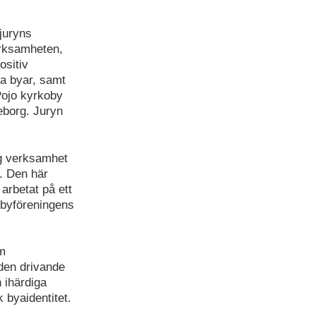
juryns
erksamheten,
ositiv
a byar, samt
Pojo kyrkoby
seborg. Juryn
og verksamhet
y. Den här
arbetat på ett
r byföreningens
om
den drivande
 ihärdiga
 byaidentitet.