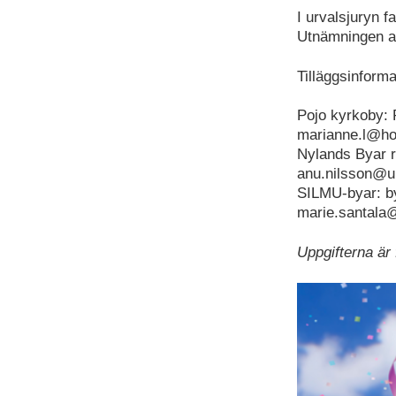
I urvalsjuryn 
Utnämningen av
Tilläggsinforma
Pojo kyrkoby: 
marianne.l@hot
Nylands Byar r
anu.nilsson@u
SILMU-byar: by
marie.santala@
Uppgifterna är