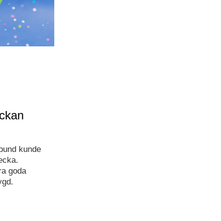
eckan
rbund kunde
ecka.
ra goda
ygd.