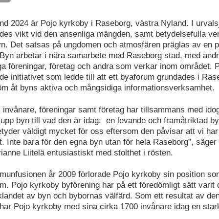
and 2024 är Pojo kyrkoby i Raseborg, västra Nyland. I urvals
ades vikt vid den ansenliga mängden, samt betydelsefulla v
yn. Det satsas på ungdomen och atmosfären präglas av en p
 Byn arbetar i nära samarbete med Raseborg stad, med andr
a föreningar, företag och andra som verkar inom området. 
de initiativet som ledde till att ett byaforum grundades i Ra
m åt byns aktiva och mångsidiga informationsverksamhet.
 invånare, föreningar samt företag har tillsammans med id
 upp byn till vad den är idag: en levande och framåtriktad b
yder väldigt mycket för oss eftersom den påvisar att vi har 
tt. Inte bara för den egna byn utan för hela Raseborg”, säge
anne Liitelä entusiastiskt med stolthet i rösten.
unfusionen år 2009 förlorade Pojo kyrkoby sin position s
 Pojo kyrkoby byförening har på ett föredömligt sätt varit 
klandet av byn och bybornas välfärd. Som ett resultat av den
ar Pojo kyrkoby med sina cirka 1700 invånare idag en stark