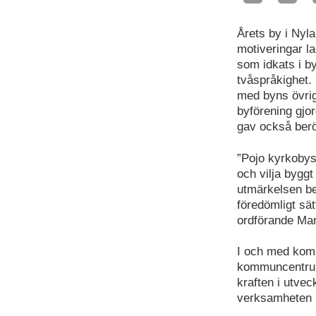
Årets by i Nyl
motiveringar l
som idkats i b
tvåspråkighet.
med byns övrig
byförening gjor
gav också berö
”Pojo kyrkobys
och vilja byggt
utmärkelsen bet
föredömligt sä
ordförande Mari
I och med komm
kommuncentrum.
kraften i utvec
verksamheten h