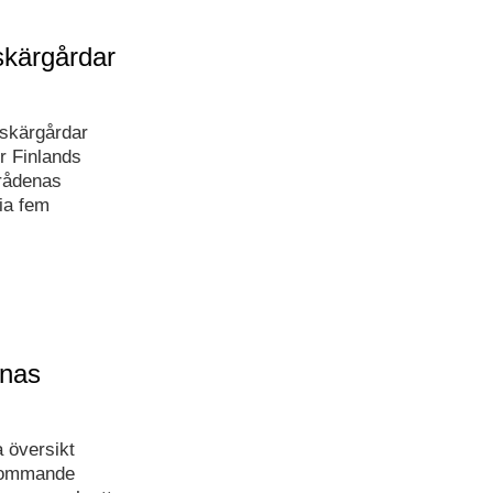
skärgårdar
 skärgårdar
ör Finlands
rådenas
via fem
rnas
 översikt
, kommande