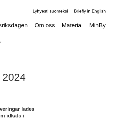
Lyhyesti suomeksi
Briefly in English
sriksdagen
Om oss
Material
MinBy
r
y 2024
veringar lades
m idkats i