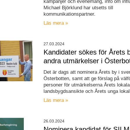
kampanjer och evenemang, info om infl
Michael Björklund har utsetts till
kommunikationspartner.
Läs mera »
27.03.2024
Kandidater sökes för Årets 
andra utmärkelser i Österbo
Det är dags att nominera Årets by i sv
Österbotten, samt att ge förslag på välf
personer för utmärkelserna Årets lokala
landsbygdsansikte och Årets unga lokal
Läs mera »
26.03.2024
Nominera kandidat för SIL