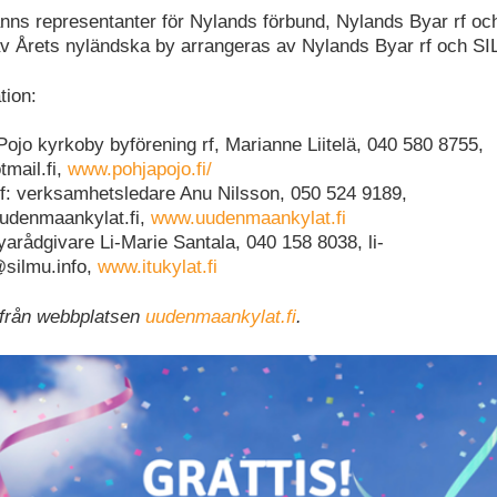
fanns representanter för Nylands förbund, Nylands Byar rf o
 Årets nyländska by arrangeras av Nylands Byar rf och SI
tion:
Pojo kyrkoby byförening rf, Marianne Liitelä, 040 580 8755,
mail.fi,
www.pohjapojo.fi/
f: verksamhetsledare Anu Nilsson, 050 524 9189,
udenmaankylat.fi,
www.uudenmaankylat.fi
arådgivare Li-Marie Santala, 040 158 8038, li-
silmu.info,
www.itukylat.fi
 från webbplatsen
uudenmaankylat.fi
.