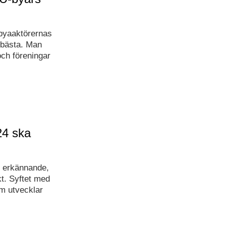
 byaaktörernas
 bästa. Man
och föreningar
24 ska
lt erkännande,
kt. Syftet med
om utvecklar