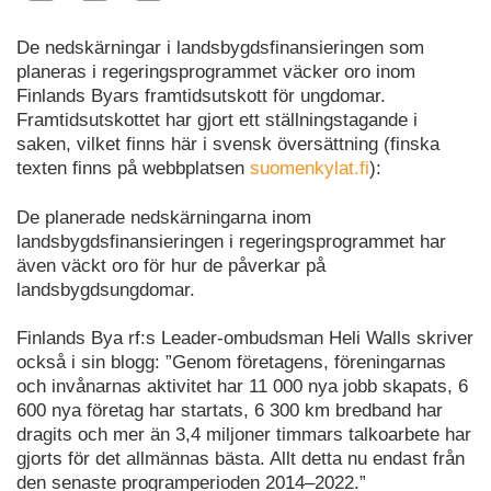
De nedskärningar i landsbygdsfinansieringen som
planeras i regeringsprogrammet väcker oro inom
Finlands Byars framtidsutskott för ungdomar.
Framtidsutskottet har gjort ett ställningstagande i
saken, vilket finns här i svensk översättning (finska
texten finns på webbplatsen
suomenkylat.fi
):
De planerade nedskärningarna inom
landsbygdsfinansieringen i regeringsprogrammet har
även väckt oro för hur de påverkar på
landsbygdsungdomar.
Finlands Bya rf:s Leader-ombudsman Heli Walls skriver
också i sin blogg: ”Genom företagens, föreningarnas
och invånarnas aktivitet har 11 000 nya jobb skapats, 6
600 nya företag har startats, 6 300 km bredband har
dragits och mer än 3,4 miljoner timmars talkoarbete har
gjorts för det allmännas bästa. Allt detta nu endast från
den senaste programperioden 2014–2022.”