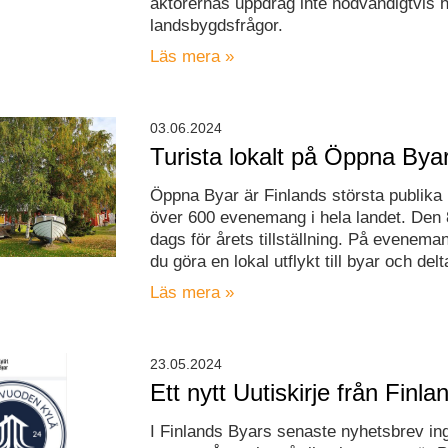
aktörernas uppdrag inte nödvändigtvis 
landsbygdsfrågor.
Läs mera »
03.06.2024
Turista lokalt på Öppna Bya
Öppna Byar är Finlands största publik
över 600 evenemang i hela landet. Den 8
dags för årets tillställning. På evenem
du göra en lokal utflykt till byar och delt
Läs mera »
23.05.2024
Ett nytt Uutiskirje från Finl
I Finlands Byars senaste nyhetsbrev ing