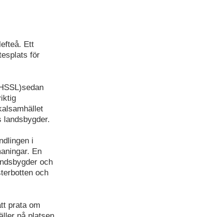
fteå. Ett
esplats för
(HSSL)sedan
iktig
okalsamhället
s landsbygder.
ndlingen i
maningar. En
landsbygder och
sterbotten och
tt prata om
äller på platsen