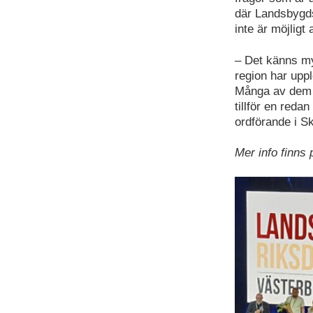
där Landsbygds
inte är möjlig
– Det känns myc
region har upp
Många av dem s
tillför en reda
ordförande i Sk
Mer info finns