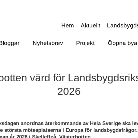
Hem
Aktuellt
Landsbygd
Bloggar
Nyhetsbrev
Projekt
Öppna bya
botten värd för Landsbygdsri
2026
ksdagen anordnas återkommande av Hela Sverige ska le
de största mötesplatserna i Europa för landsbygdsfrågor.
an år 2026 i Skellefteå, Västerbotten.