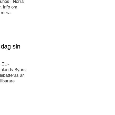
Puhos i Norra
, info om
 mera.
 dag sin
l EU-
Finlands Byars
debatteras är
llbarare