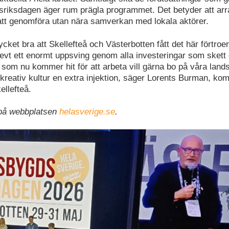
riksdagen äger rum prägla programmet. Det betyder att ar
t att genomföra utan nära samverkan med lokala aktörer.
ket bra att Skellefteå och Västerbotten fått det här förtroe
levt ett enormt uppsving genom alla investeringar som skett 
om nu kommer hit för att arbeta vill gärna bo på våra land
n kreativ kultur en extra injektion, säger Lorents Burman, k
ellefteå.
 på webbplatsen
helasverige.se
.