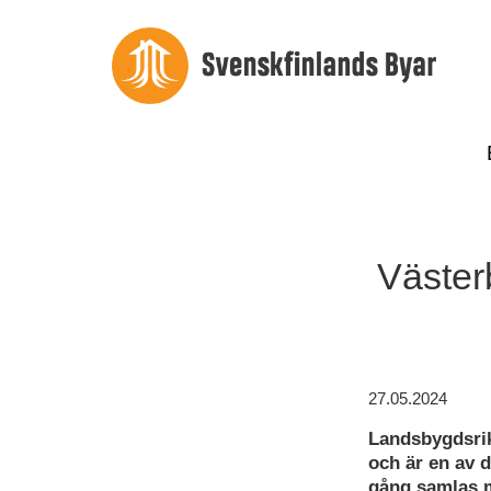
Väster
27.05.2024
Landsbygdsri
och är en av 
gång samlas m