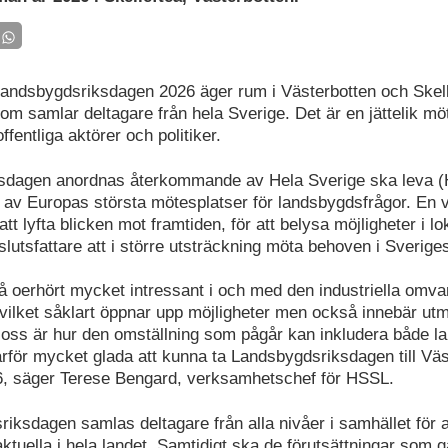
ndsbygdsriksdagen 2026 äger rum i Västerbotten och Skelle
m samlar deltagare från hela Sverige. Det är en jättelik möt
ffentliga aktörer och politiker.
sdagen anordnas återkommande av Hela Sverige ska leva 
 av Europas största mötesplatser för landsbygdsfrågor. En v
att lyfta blicken mot framtiden, för att belysa möjligheter i l
lutsfattare att i större utsträckning möta behoven i Sverige
å oerhört mycket intressant i och med den industriella omva
 vilket såklart öppnar upp möjligheter men också innebär ut
r oss är hur den omställning som pågår kan inkludera både 
därför mycket glada att kunna ta Landsbygdsriksdagen till Vä
6, säger Terese Bengard, verksamhetschef för HSSL.
iksdagen samlas deltagare från alla nivåer i samhället för a
ktuella i hela landet. Samtidigt ska de förutsättningar som g