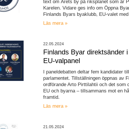
text om Årets by på riksplanet som är 
Karelen. Vidare ges info om Öppna Byar
Finlands Byars byaklubb, EU-valet med
Läs mera »
22.05.2024
Finlands Byar direktsänder i
EU-valpanel
I paneldebatten deltar fem kandidater til
parlamentet. Tillställningen öppnas av 
ordförande Arto Pirttilahtii och det som 
EU och byarna – tillsammans mot en hå
framtid.
Läs mera »
21.05.2024