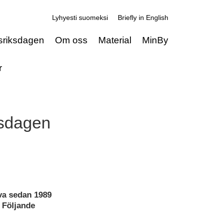
Lyhyesti suomeksi
Briefly in English
sriksdagen
Om oss
Material
MinBy
r
ksdagen
va sedan 1989
 Följande