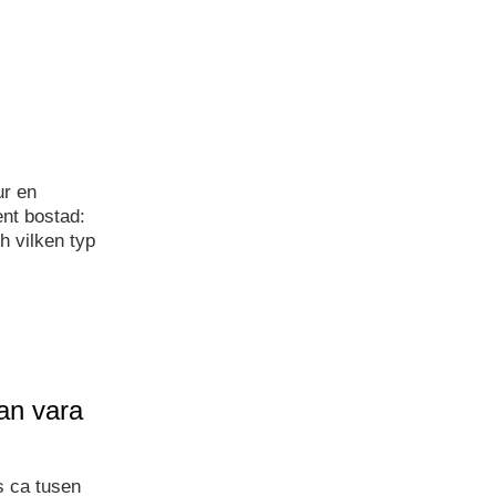
ur en
nt bostad:
h vilken typ
kan vara
s ca tusen