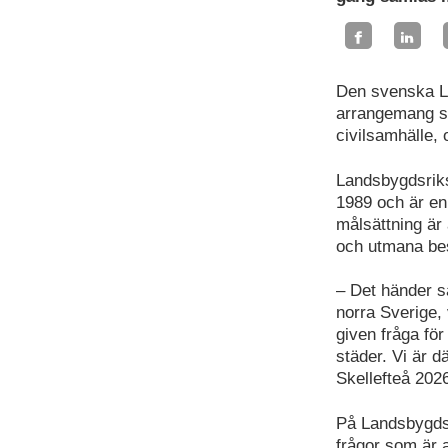
Den svenska La
arrangemang so
civilsamhälle, o
Landsbygdsrik
1989 och är en
målsättning är 
och utmana bes
– Det händer s
norra Sverige,
given fråga fö
städer. Vi är 
Skellefteå 202
På Landsbygdsr
frågor som är a