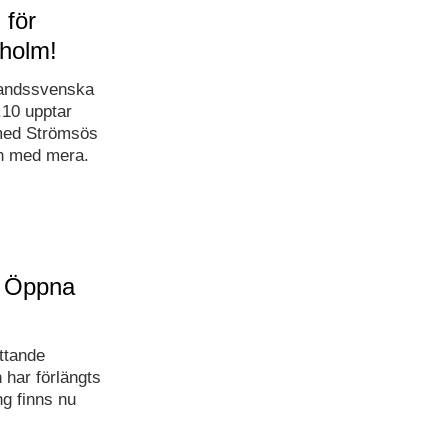
 för
holm!
nlandssvenska
10 upptar
 med Strömsös
en med mera.
l Öppna
ttande
har förlängts
g finns nu