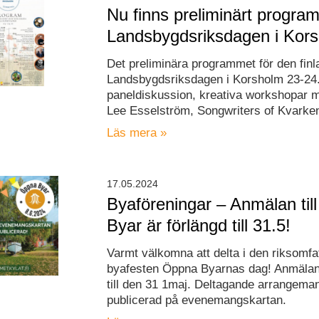
Nu finns preliminärt program
Landsbygdsriksdagen i Kors
Det preliminära programmet för den fi
Landsbygdsriksdagen i Korsholm 23-24.
paneldiskussion, kreativa workshopar
Lee Esselström, Songwriters of Kvark
Läs mera »
17.05.2024
Byaföreningar – Anmälan til
Byar är förlängd till 31.5!
Varmt välkomna att delta i den riksomfa
byafesten Öppna Byarnas dag! Anmälan 
till den 31 1maj. Deltagande arrangeman
publicerad på evenemangskartan.