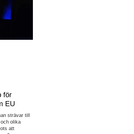
 för
om EU
n strävar till
 och olika
ots att