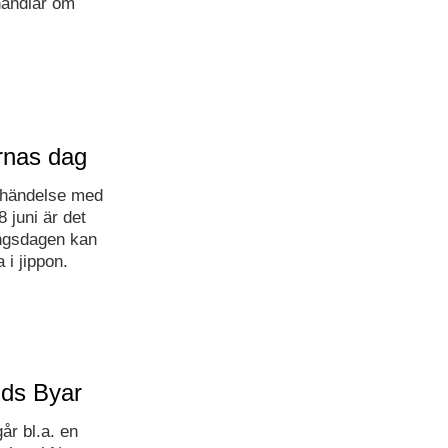
handlar om
rnas dag
a händelse med
 juni är det
angsdagen kan
a i jippon.
ands Byar
år bl.a. en