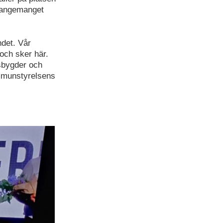
rangemanget
ndet. Vår
och sker här.
sbygder och
ommunstyrelsens