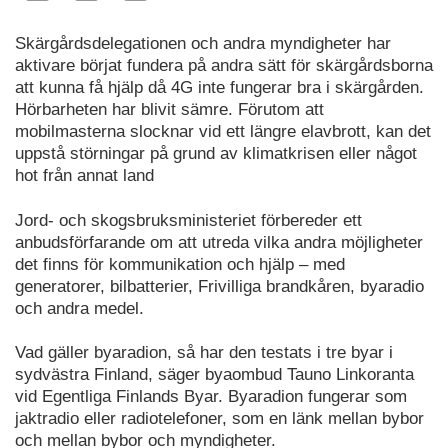
Skärgårdsdelegationen och andra myndigheter har
aktivare börjat fundera på andra sätt för skärgårdsborna
att kunna få hjälp då 4G inte fungerar bra i skärgården.
Hörbarheten har blivit sämre. Förutom att
mobilmasterna slocknar vid ett längre elavbrott, kan det
uppstå störningar på grund av klimatkrisen eller något
hot från annat land
Jord- och skogsbruksministeriet förbereder ett
anbudsförfarande om att utreda vilka andra möjligheter
det finns för kommunikation och hjälp – med
generatorer, bilbatterier, Frivilliga brandkåren, byaradio
och andra medel.
Vad gäller byaradion, så har den testats i tre byar i
sydvästra Finland, säger byaombud Tauno Linkoranta
vid Egentliga Finlands Byar. Byaradion fungerar som
jaktradio eller radiotelefoner, som en länk mellan bybor
och mellan bybor och myndigheter.