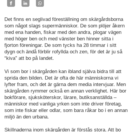
Det finns en seglivad föreställning om skärgårdsborna
som något slags supermänniskor. De som plöjer åkern
med ena handen, fiskar med den andra, plogar vägen
med höger ben och med vänster ben hinner sitta i
fjorton föreningar. De som tycks ha 28 timmar i sitt
dygn och ändå förblir rofyllda och zen, för det är ju så
“kiva” att bo på landet.
Vi som bor i skärgården kan ibland själva bidra till att
sprida den bilden. Det är ofta de här människorna vi
lyfter fram, och det är gärna dem media intervjuar. Men
skärgården rymmer också en annan verklighet. Här bor
bokförare, sjuksköterskor, lärare, butiksanställda –
människor med vanliga yrken som inte driver företag,
som inte fiskar eller odlar, som bara råkar bo i en annan
miljö än den urbana.
Skillnaderna inom skärgården är förstås stora. Att bo