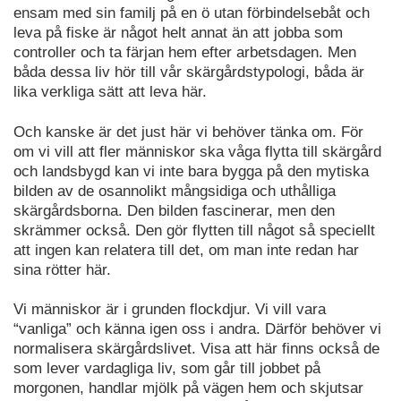
ensam med sin familj på en ö utan förbindelsebåt och
leva på fiske är något helt annat än att jobba som
controller och ta färjan hem efter arbetsdagen. Men
båda dessa liv hör till vår skärgårdstypologi, båda är
lika verkliga sätt att leva här.
Och kanske är det just här vi behöver tänka om. För
om vi vill att fler människor ska våga flytta till skärgård
och landsbygd kan vi inte bara bygga på den mytiska
bilden av de osannolikt mångsidiga och uthålliga
skärgårdsborna. Den bilden fascinerar, men den
skrämmer också. Den gör flytten till något så speciellt
att ingen kan relatera till det, om man inte redan har
sina rötter här.
Vi människor är i grunden flockdjur. Vi vill vara
“vanliga” och känna igen oss i andra. Därför behöver vi
normalisera skärgårdslivet. Visa att här finns också de
som lever vardagliga liv, som går till jobbet på
morgonen, handlar mjölk på vägen hem och skjutsar