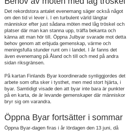
Behov av möten med låg tröskel
Det rekordstora antalet evenemang säger också något
om den tid vi lever i. I en turbulent värld längtar
människor efter just sådana möten med låg tröskel och
platser där man kan stanna upp, träffa bekanta och
känna att man hör till. Öppna Julbyar svarade mot detta
behov genom att erbjuda gemenskap, värme och
meningsfulla stunder runt om i landet. I år fanns det
även evenemang på Åland och till och med på andra
sidan riksgränsen.
På kartan Finlands Byar koordinerade synliggjordes det
arbete som ofta sker i tysthet, men med stort hjärta, i
byar. Samtidigt visade den att byar inte bara är punkter
på en karta, de är levande gemenskaper där människor
bryr sig om varandra.
Öppna Byar fortsätter i sommar
Öppna Byar-dagen firas i år lördagen den 13 juni, då