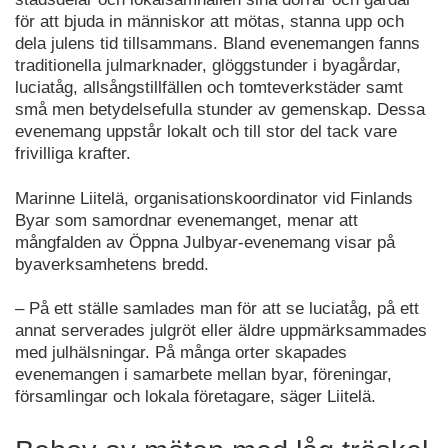
för att bjuda in människor att mötas, stanna upp och
dela julens tid tillsammans. Bland evenemangen fanns
traditionella julmarknader, glöggstunder i byagårdar,
luciatåg, allsångstillfällen och tomteverkstäder samt
små men betydelsefulla stunder av gemenskap. Dessa
evenemang uppstår lokalt och till stor del tack vare
frivilliga krafter.
Marinne Liitelä, organisationskoordinator vid Finlands
Byar som samordnar evenemanget, menar att
mångfalden av Öppna Julbyar-evenemang visar på
byaverksamhetens bredd.
– På ett ställe samlades man för att se luciatåg, på ett
annat serverades julgröt eller äldre uppmärksammades
med julhälsningar. På många orter skapades
evenemangen i samarbete mellan byar, föreningar,
församlingar och lokala företagare, säger Liitelä.