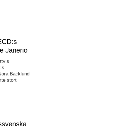
OECD:s
e Janerio
ttvis
:s
 Nora Backlund
kte stort
dssvenska