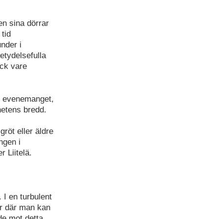
en sina dörrar
tid
nder i
etydelsefulla
ack vare
ar evenemanget,
etens bredd.
gröt eller äldre
ngen i
 Liitelä.
 I en turbulent
er där man kan
de mot detta