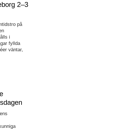
eborg 2–3
mtidstro på
en
lls i
ar fyllda
éer väntar,
e
riksdagen
kens
kunniga