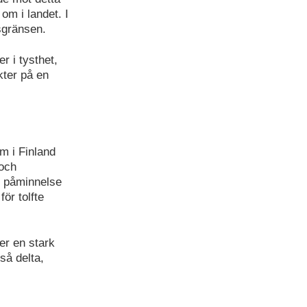
m i landet. I
sgränsen.
r i tysthet,
kter på en
m i Finland
 och
g påminnelse
ör tolfte
r en stark
så delta,