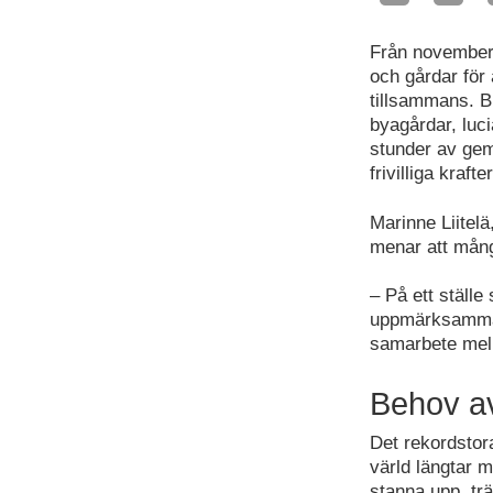
Från november 
och gårdar för 
tillsammans. B
byagårdar, luc
stunder av gem
frivilliga krafter
Marinne Liitel
menar att mån
– På ett ställe
uppmärksammad
samarbete mella
Behov av
Det rekordstor
värld längtar 
stanna upp, tr