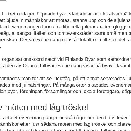
till trettondagen öppnade byar, stadsdelar och lokalsamhäll
att bjuda in människor att mötas, stanna upp och dela julens 
land evenemangen fanns traditionella julmarknader, glöggstu
iatåg, allsångstillfällen och tomteverkstäder samt små men b
enskap. Dessa evenemang uppstår lokalt och till stor del t
.
ä, organisationskoordinator vid Finlands Byar som samordn
gfalden av Öppna Julbyar-evenemang visar på byaverksamh
 samlades man för att se luciatåg, på ett annat serverades jul
es med julhälsningar. På många orter skapades evenema
n byar, föreningar, församlingar och lokala företagare, säger
 möten med låg tröskel
a antalet evenemang säger också något om den tid vi lever i.
människor efter just sådana möten med låg tröskel och plats
äffa bekanta och känna att man hör till. Öppna Julbyar svara