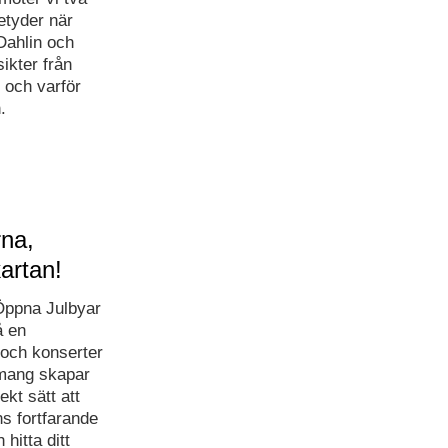
tyder när
Dahlin och
ikter från
 och varför
.
rna,
artan!
Öppna Julbyar
å en
 och konserter
emang skapar
ekt sätt att
ns fortfarande
hitta ditt