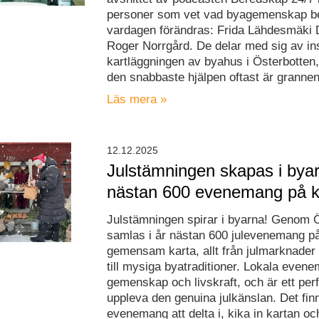
personer som vet vad byagemenskap be
vardagen förändras: Frida Lähdesmäki 
Roger Norrgård. De delar med sig av ins
kartläggningen av byahus i Österbotten,
den snabbaste hjälpen oftast är grannen
Läs mera »
12.12.2025
Julstämningen skapas i bya
nästan 600 evenemang på k
Julstämningen spirar i byarna! Genom 
samlas i år nästan 600 julevenemang p
gemensam karta, allt från julmarknader
till mysiga byatraditioner. Lokala even
gemenskap och livskraft, och är ett perf
uppleva den genuina julkänslan. Det fin
evenemang att delta i, kika in kartan och 