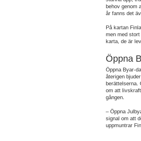
behov genom at
år fanns det ä
På kartan Finl
men med stort h
karta, de är l
Öppna By
Öppna Byar-dage
återigen bjuder
berättelserna.
om att livskra
gången.
– Öppna Julbya
signal om att 
uppmuntrar Fi