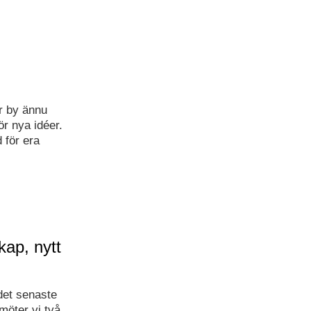
-
r by ännu
för nya idéer.
 för era
kap, nytt
 det senaste
möter vi två