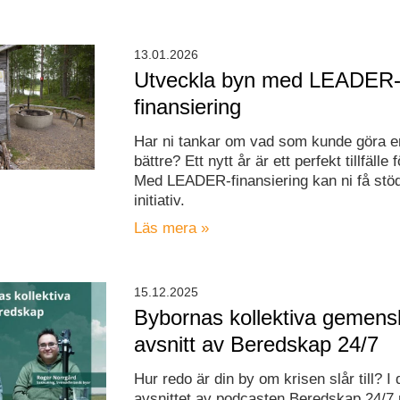
13.01.2026
Utveckla byn med LEADER
finansiering
Har ni tankar om vad som kunde göra e
bättre? Ett nytt år är ett perfekt tillfälle 
Med LEADER-finansiering kan ni få stöd
initiativ.
Läs mera »
15.12.2025
Bybornas kollektiva gemens
avsnitt av Beredskap 24/7
Hur redo är din by om krisen slår till? I
avsnittet av podcasten Beredskap 24/7 