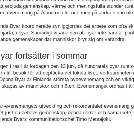
t erbjuda gemenskap, värme och meningsfulla stunder runt o
ven evenemang på Åland och till och med på andra sidan rik
ands Byar koordinerade synliggjordes det arbete som ofta ske
järta, i byar. Samtidigt visade den att byar inte bara är pun
evande gemenskaper där människor bryr sig om varandra.
ar fortsätter i sommar
n firas i år lördagen den 13 juni, då hundratals byar runt o
 in till besök för att upptäcka det lokala livet, verksamheten
 Öppna Byar är Finlands största byaevenemang och en vikti
ft skapas av människor och möten. Evenemanget ordnas i år f
r-evenemangets utveckling och rekordantalet evenemang ge
det just nu behövs gemenskap, öppna dörrar och samarbete, 
nlands Byars kommunikationschef Timo Metsäjoki.