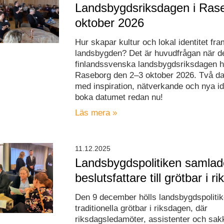
Landsbygdsriksdagen i Ras
oktober 2026
Hur skapar kultur och lokal identitet fra
landsbygden? Det är huvudfrågan när d
finlandssvenska landsbygdsriksdagen hå
Raseborg den 2–3 oktober 2026. Två dag
med inspiration, nätverkande och nya id
boka datumet redan nu!
Läs mera »
11.12.2025
Landsbygdspolitiken samlad
beslutsfattare till grötbar i 
Den 9 december hölls landsbygdspoliti
traditionella grötbar i riksdagen, där
riksdagsledamöter, assistenter och sak