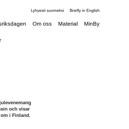
Lyhyesti suomeksi
Briefly in English
sriksdagen
Om oss
Material
MinBy
r
 julevenemang
sin och visar
om i Finland.