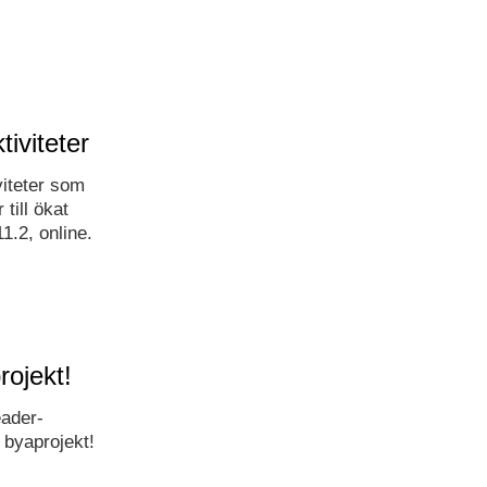
iviteter
viteter som
till ökat
1.2, online.
rojekt!
eader-
t byaprojekt!