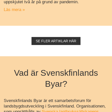
uppskjutet två år på grund av pandemin.
Läs mera »
SE FLER ARTIKLAR HÄR
Vad är Svenskfinlands
Byar?
Svenskfinlands Byar är ett samarbetsforum för
landsbygdsutveckling i Svenskfinland. Organisationen,
som upprätthålls av
Svenska lantbrukssällskapens