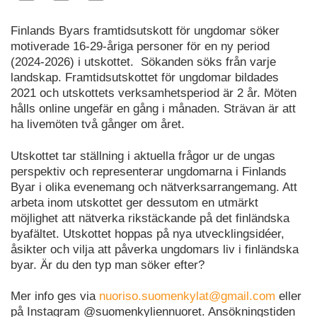
Finlands Byars framtidsutskott för ungdomar söker
motiverade 16-29-åriga personer för en ny period
(2024-2026) i utskottet. Sökanden söks från varje
landskap. Framtidsutskottet för ungdomar bildades
2021 och utskottets verksamhetsperiod är 2 år. Möten
hålls online ungefär en gång i månaden. Strävan är att
ha livemöten två gånger om året.
Utskottet tar ställning i aktuella frågor ur de ungas
perspektiv och representerar ungdomarna i Finlands
Byar i olika evenemang och nätverksarrangemang. Att
arbeta inom utskottet ger dessutom en utmärkt
möjlighet att nätverka rikstäckande på det finländska
byafältet. Utskottet hoppas på nya utvecklingsidéer,
åsikter och vilja att påverka ungdomars liv i finländska
byar. Är du den typ man söker efter?
Mer info ges via
nuoriso.suomenkylat@gmail.com
eller
på Instagram @suomenkyliennuoret. Ansökningstiden