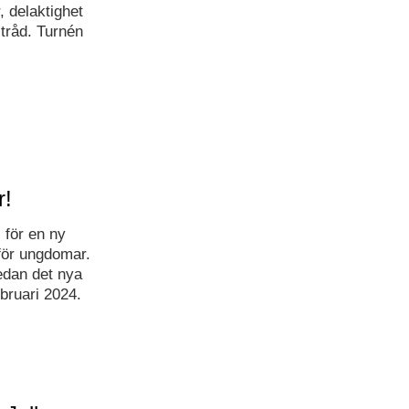
, delaktighet
tråd. Turnén
r!
 för en ny
 för ungdomar.
edan det nya
bruari 2024.