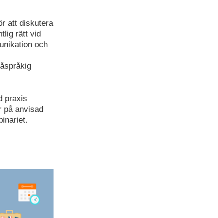
r att diskutera
lig rätt vid
unikation och
våspråkig
d praxis
r på anvisad
binariet.