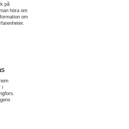
ik på
 man höra om
nformation om
rfarenheter.
as
inom
 i
ngfors.
agens