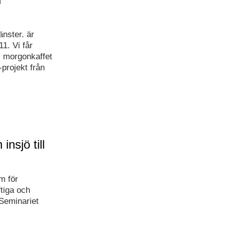
änster. är
1. Vi får
ll morgonkaffet
projekt från
nsjö till
m för
ftiga och
Seminariet