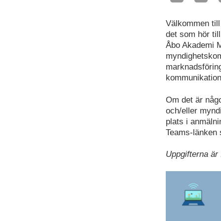
Välkommen till
det som hör til
Åbo Akademi M
myndighetskom
marknadsföring
kommunikation.
Om det är någo
och/eller mynd
plats i anmäln
Teams-länken 
Uppgifterna är