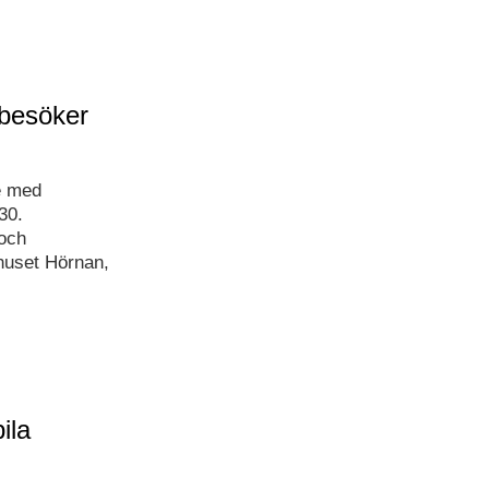
 besöker
e med
30.
och
huset Hörnan,
ila