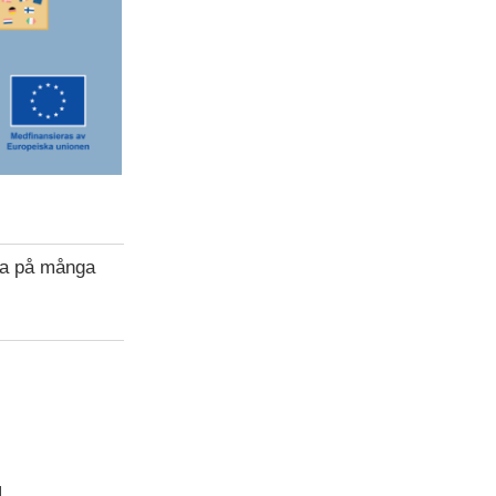
rna på många
l