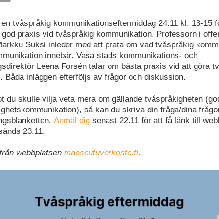
 en tvåspråkig kommunikationseftermiddag 24.11 kl. 13-15 fö
l god praxis vid tvåspråkig kommunikation. Professorn i offent
arkku Suksi inleder med att prata om vad tvåspråkig komm
munikation innebär. Vasa stads kommunikations- och
sdirektör Leena Forsén talar om bästa praxis vid att göra t
 Båda inläggen efterföljs av frågor och diskussion.
t du skulle vilja veta mera om gällande tvåspråkigheten (go
ighetskommunikation), så kan du skriva din fråga/dina frågo
ingsblanketten.
Anmäl dig
senast 22.11 för att få länk till web
sänds 23.11.
 från webbplatsen
maaseutuverkosto.fi
.