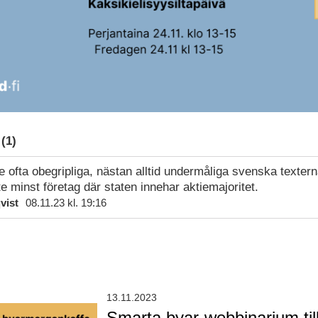
(1)
e ofta obegripliga, nästan alltid undermåliga svenska texte
e minst företag där staten innehar aktiemajoritet.
qvist
08.11.23 kl. 19:16
13.11.2023
Smarta byar-webbinarium til