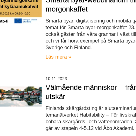
morgonkaffet
Smarta byar, digitalisering och mobila tj
temat för Smarta byar-morgonkaffet 23.1
också gäster från våra grannar i väst ti
och vi får höra exempel på Smarta byar-
Sverige och Finland.
Läs mera »
10.11.2023
Välmående människor – från i
utskär
Finlands skärgårdsting är slutseminariu
temanätverket Habitability – För livskra
bobara skärgårds- och vattenområden. 
går av stapeln 4-5.12 vid Åbo Akademi.