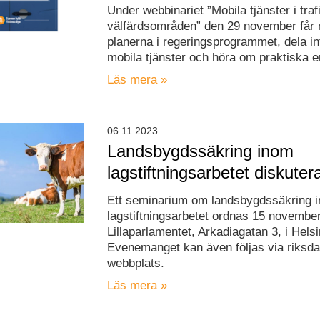
Under webbinariet ”Mobila tjänster i traf
välfärdsområden” den 29 november får
planerna i regeringsprogrammet, dela i
mobila tjänster och höra om praktiska e
Läs mera »
06.11.2023
Landsbygdssäkring inom
lagstiftningsarbetet diskuter
Ett seminarium om landsbygdssäkring 
lagstiftningsarbetet ordnas 15 november
Lillaparlamentet, Arkadiagatan 3, i Helsi
Evenemanget kan även följas via riksd
webbplats.
Läs mera »