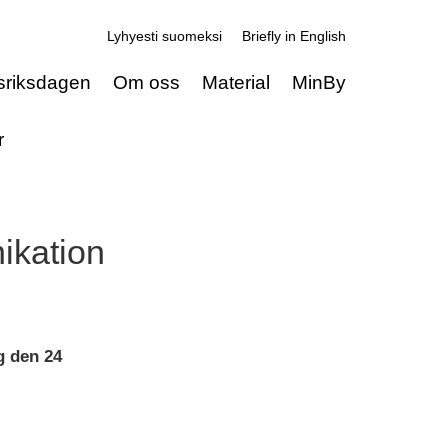
Lyhyesti suomeksi
Briefly in English
sriksdagen
Om oss
Material
MinBy
r
ikation
g den 24