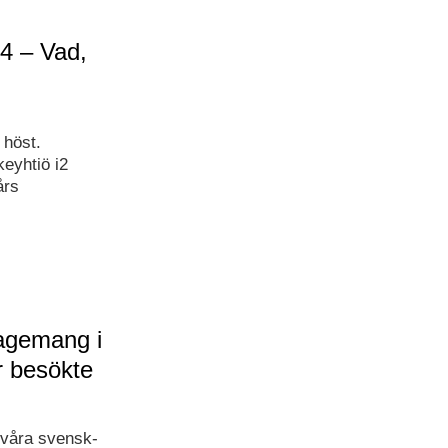
4 – Vad,
 höst.
eyhtiö i2
års
gagemang i
r besökte
 våra svensk-