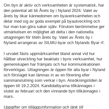
Om byn är aktiv och verksamheten är systematisk, har
den potential att bli Årets by i Nyland 2024. Valet av
årets by ökar kännedomen om byaverksamheten och
delar med sig av goda exempel på byautveckling och
hur man kan göra saker själv. Förutom berömmelse ger
utmärkelsen en möjlighet att delta i den nationella
uttagningen för titeln årets by. Valet av Årets by i
Nyland arrangeras av SILMU-byar och Nylands Byar rf.
I urvalet fästs uppmärksamhet bland annat vid hur
hållbar utveckling har beaktats i byns verksamhet, hur
gemenskapen har främjats och hur kommunikationen
förverkligas. Uttagningen är öppen för alla byar i Nyland
och förslaget kan lämnas in av en förening eller
sammanslutning som verkar i byn. Ansökningstiden är
öppen till 19.2.2024. Kandidatbyarna tillkännages i
slutet av februari och den vinnande byn tillkännages i
mars.
Uppgifter om tilläggsinformation och länk till