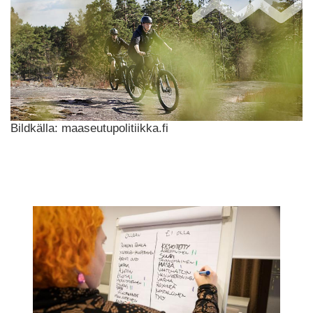
Bildkälla: maaseutupolitiikka.fi