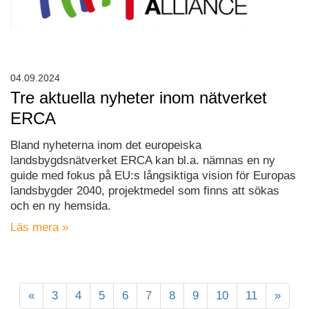
04.09.2024
Tre aktuella nyheter inom nätverket
ERCA
Bland nyheterna inom det europeiska
landsbygdsnätverket ERCA kan bl.a. nämnas en ny
guide med fokus på EU:s långsiktiga vision för Europas
landsbygder 2040, projektmedel som finns att sökas
och en ny hemsida.
Läs mera »
«
3
4
5
6
7
8
9
10
11
»