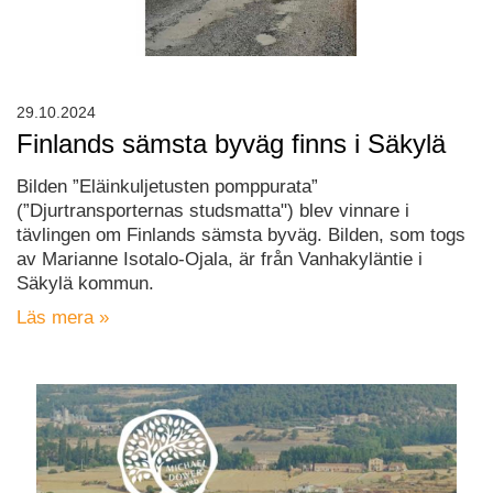
29.10.2024
Finlands sämsta byväg finns i Säkylä
Bilden ”Eläinkuljetusten pomppurata”
(”Djurtransporternas studsmatta") blev vinnare i
tävlingen om Finlands sämsta byväg. Bilden, som togs
av Marianne Isotalo-Ojala, är från Vanhakyläntie i
Säkylä kommun.
Läs mera »