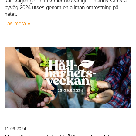
sätt vägen gör ditt liv mer besvärligt. Finlands sämsta
byväg 2024 utses genom en allmän omröstning på
nätet.
Läs mera »
11.09.2024