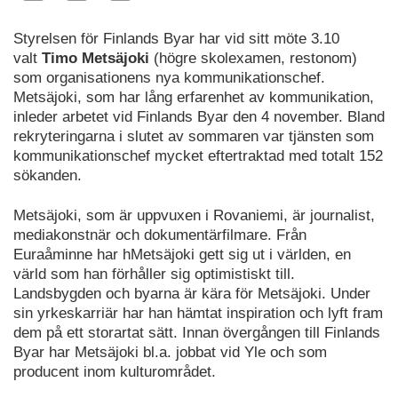
Styrelsen för Finlands Byar har vid sitt möte 3.10
valt
Timo Metsäjoki
(högre skolexamen, restonom)
som organisationens nya kommunikationschef.
Metsäjoki, som har lång erfarenhet av kommunikation,
inleder arbetet vid Finlands Byar den 4 november. Bland
rekryteringarna i slutet av sommaren var tjänsten som
kommunikationschef mycket eftertraktad med totalt 152
sökanden.
Metsäjoki, som är uppvuxen i Rovaniemi, är journalist,
mediakonstnär och dokumentärfilmare. Från
Euraåminne har hMetsäjoki gett sig ut i världen, en
värld som han förhåller sig optimistiskt till.
Landsbygden och byarna är kära för Metsäjoki. Under
sin yrkeskarriär har han hämtat inspiration och lyft fram
dem på ett storartat sätt. Innan övergången till Finlands
Byar har Metsäjoki bl.a. jobbat vid Yle och som
producent inom kulturområdet.