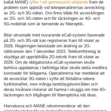
kallat MANE)
lyfter i ett gemensamt uttalande
fram de
problem som uppstår vid teleoperatörernas avveckling
av 2G- och 3G-näten. Oro finns både för avvecklingen
av 2G- och 3G-näten och för täckningen av 4G- och
5G-mobilnät som är beroende av fiberoptik.
Bilar utrustade med nuvarande eCall-system baserade
på 2G- och 3G-nät kan registreras fram till slutet av
2026. Regeringen beslutade om ändring av 2G-
nätlicenser den 7 december 2023. Telekomföretag är
skyldiga att upprätthålla 2G-teknik fram till slutet av
2029. Om de obligatoriska eCall-systemen skulle
behöva uppdateras i befintliga bilar skulle detta medföra
kostnader för bilägarna. Operatörerna har meddelat att
de avvecklar 3G-näten i syfte att förbättra nätens
funktionalitet, men många landsbygdsområden och
deras invånare riskerar att hamna i skugga om inte 4G-
täckningen och tillgången till fiberoptiska nät ökas.
Harvaturva och MANE rekommenderar att den