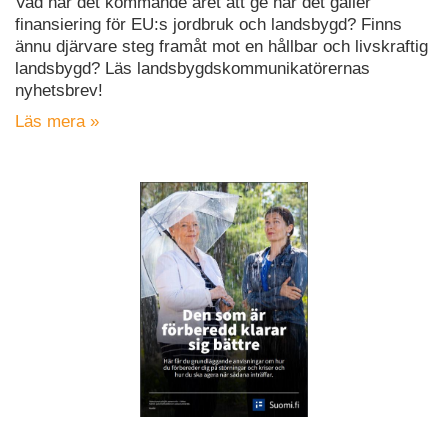
Vad har det kommande året att ge när det gäller
finansiering för EU:s jordbruk och landsbygd? Finns
ännu djärvare steg framåt mot en hållbar och livskraftig
landsbygd? Läs landsbygdskommunikatörernas
nyhetsbrev!
Läs mera »