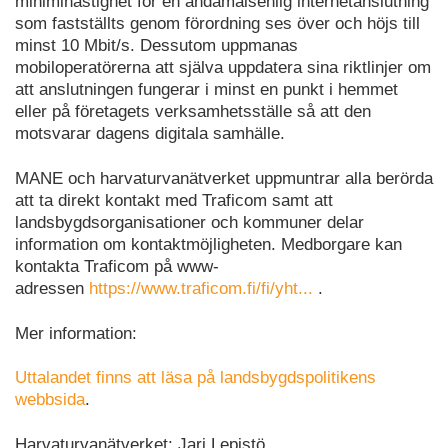
minimihastighet för en ändamålsenlig internetanslutning
som fastställts genom förordning ses över och höjs till
minst 10 Mbit/s. Dessutom uppmanas
mobiloperatörerna att själva uppdatera sina riktlinjer om
att anslutningen fungerar i minst en punkt i hemmet
eller på företagets verksamhetsställe så att den
motsvarar dagens digitala samhälle.
MANE och harvaturvanätverket uppmuntrar alla berörda
att ta direkt kontakt med Traficom samt att
landsbygdsorganisationer och kommuner delar
information om kontaktmöjligheten. Medborgare kan
kontakta Traficom på www-
adressen
https://www.traficom.fi/fi/yht...
.
Mer information:
Uttalandet finns att läsa på landsbygdspolitikens
webbsida
.
Harvaturvanätverket: Jari Lepistö,