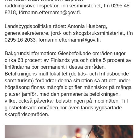
räddningsöverinspektör, inrikesministeriet, tfn 0295 48
8218, förnamn.efternamn@gov.fi.
Landsbygdspolitiska rådet: Antonia Husberg,
generalsekreterare, jord- och skogsbruksministeriet, tfn
0295 16 2033, förnamn.efternamn@gov.fi.
Bakgrundsinformation: Glesbefolkade områden utgör
cirka 68 procent av Finlands yta och cirka 5 procent av
finländarna bor permanent i dessa områden.
Befolkningens multilokalitet (deltids- och fritidsboende
samt turism) förändrar denna situation så att det under
högsäsong finnas mångfaldigt fler människor på många
platser jämfört med den permanenta befolkningen,
vilket också påverkar belastningen på mobilnäten. Till
glesbefolkade områden hör även landsbygdsartade
skärgårdsområden.