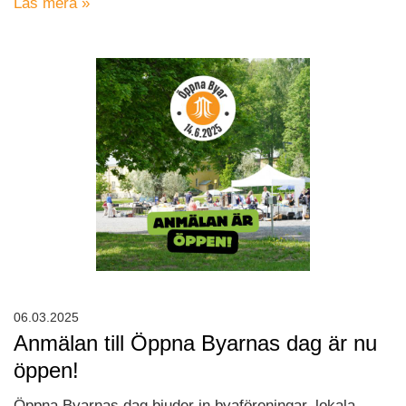
Läs mera »
06.03.2025
Anmälan till Öppna Byarnas dag är nu
öppen!
Öppna Byarnas dag bjuder in byaföreningar, lokala