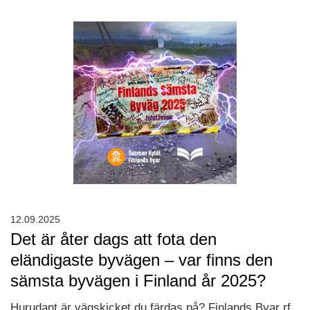
12.09.2025
Det är åter dags att fota den
eländigaste byvägen – var finns den
sämsta byvägen i Finland år 2025?
Hurudant är vägskicket du färdas på? Finlands Byar rf