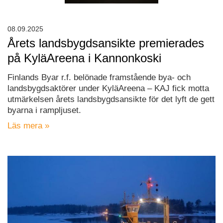
08.09.2025
Årets landsbygdsansikte premierades
på KyläAreena i Kannonkoski
Finlands Byar r.f. belönade framstående bya- och
landsbygdsaktörer under KyläAreena – KAJ fick motta
utmärkelsen årets landsbygdsansikte för det lyft de gett
byarna i rampljuset.
Läs mera »