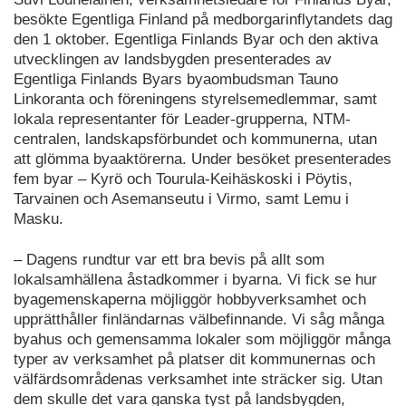
besökte Egentliga Finland på medborgarinflytandets dag
den 1 oktober. Egentliga Finlands Byar och den aktiva
utvecklingen av landsbygden presenterades av
Egentliga Finlands Byars byaombudsman Tauno
Linkoranta och föreningens styrelsemedlemmar, samt
lokala representanter för Leader-grupperna, NTM-
centralen, landskapsförbundet och kommunerna, utan
att glömma byaaktörerna. Under besöket presenterades
fem byar – Kyrö och Tourula-Keihäskoski i Pöytis,
Tarvainen och Asemanseutu i Virmo, samt Lemu i
Masku.
– Dagens rundtur var ett bra bevis på allt som
lokalsamhällena åstadkommer i byarna. Vi fick se hur
byagemenskaperna möjliggör hobbyverksamhet och
upprätthåller finländarnas välbefinnande. Vi såg många
byahus och gemensamma lokaler som möjliggör många
typer av verksamhet på platser dit kommunernas och
välfärdsområdenas verksamhet inte sträcker sig. Utan
dem skulle det vara ganska tyst på landsbygden,