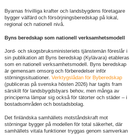
Byarnas frivilliga krafter och landsbygdens företagare
bygger välfärd och försörjningsberedskap på lokal,
regional och nationell nivå.
Byns beredskap som nationell verksamhetsmodell
Jord- och skogsbruksministeriets tjänstemän föreslår i
sin publikation att Byns beredskap (Kylävara) etableras
som en nationell verksamhetsmodell. Byns beredskap
är gemensam omsorg och förberedelser inför
störningssituationer.
Verktygslådan för Byberedskap
(publiceras på svenska hösten 2026) har tagits fram
särskilt för landsbygdsbyars behov, men många av
principerna lämpar sig också för tätorter och städer – i
bostadsområden och bostadsbolag.
Det finländska samhällets motståndskraft mot
störningar bygger på modellen för total säkerhet, där
samhällets vitala funktioner tryggas genom samverkan