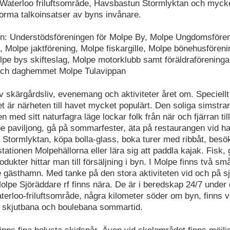
Waterloo friluftsområde, Havsbastun Stormlyktan och mycke
rma talkoinsatser av byns invånare.
yn: Understödsföreningen för Molpe By, Molpe Ungdomsföre
, Molpe jaktförening, Molpe fiskargille, Molpe bönehusfören
lpe bys skifteslag, Molpe motorklubb samt föräldraföreninga
ch daghemmet Molpe Tulavippan
v skärgårdsliv, evenemang och aktiviteter året om. Speciellt
 är närheten till havet mycket populärt. Den soliga simstr
med sitt naturfagra läge lockar folk från när och fjärran ti
e paviljong, gå på sommarfester, äta på restaurangen vid h
i Stormlyktan, köpa bolla-glass, boka turer med ribbåt, bes
ationen Molpehällorna eller lära sig att paddla kajak. Fisk,
odukter hittar man till försäljning i byn. I Molpe finns två 
e gästhamn. Med tanke på den stora aktiviteten vid och på s
Molpe Sjöräddare rf finns nära. De är i beredskap 24/7 under d
aterloo-friluftsområde, några kilometer söder om byn, finns 
a, skjutbana och boulebana sommartid.