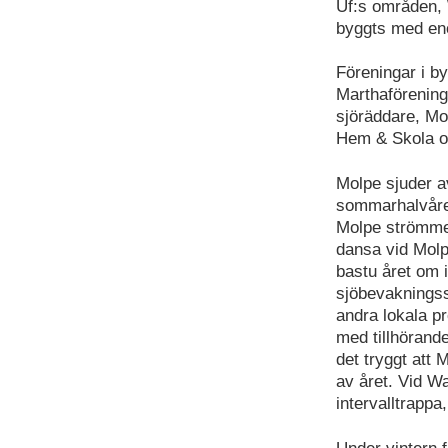
Uf:s områden, 
byggts med eno
Föreningar i b
Marthaförening
sjöräddare, Mo
Hem & Skola o
Molpe sjuder a
sommarhalvåret
Molpe strömmen 
dansa vid Molp
bastu året om 
sjöbevakningsst
andra lokala pr
med tillhörand
det tryggt att 
av året. Vid W
intervalltrapp