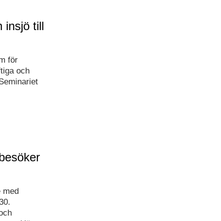
nsjö till
m för
ftiga och
Seminariet
 besöker
e med
30.
och