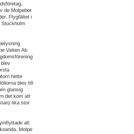
adsföretag,
 Av de Molpebor
r. Flygfältet i
h Stockholm
belysning
lpe Vatten Ab
ngdomsförening
 blev
örsta
atorn hette
lorna blev till
en glansig
m det kom att
tan) lika stor
inflyttade att
lkoanda. Molpe