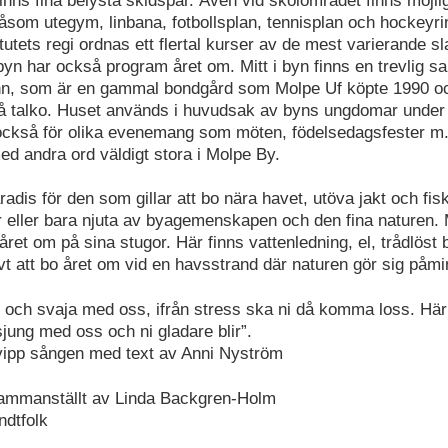
inns fina belysta skidspår. Även vid skolområdet finns möjligh
åsom utegym, linbana, fotbollsplan, tennisplan och hockeyrin
utets regi ordnas ett flertal kurser av de mest varierande sl
byn har också program året om. Mitt i byn finns en trevlig sa
Inn, som är en gammal bondgård som Molpe Uf köpte 1990 o
å talko. Huset används i huvudsak av byns ungdomar under 
ckså för olika evenemang som möten, födelsedagsfester m
med andra ord väldigt stora i Molpe By.
radis för den som gillar att bo nära havet, utöva jakt och fis
ter eller bara njuta av byagemenskapen och den fina naturen.
ret om på sina stugor. Här finns vattenledning, el, trådlös
ivt att bo året om vid en havsstrand där naturen gör sig påmi
e och svaja med oss, ifrån stress ska ni då komma loss. Här
 sjung med oss och ni gladare blir”.
vipp sången med text av Anni Nyström
sammanställt av Linda Backgren-Holm
ndtfolk