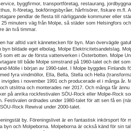
service, byggfirmor, transportföretag, restaurang, jordbyggn
hus, It-företag, bokföringsbyråer, hårfrisörer, fiskare m.fl.
etagare pendlar de flesta till närliggande kommuner eller städe
 25 minuters väg från Molpe, så städer som Helsingfors oc
re än två timmar.
n har alltid varit kännetecken för byn. Man övervägde gatu
 byn bildade eget elbolag, Molpe Elektricitetsandelslag. Mo
 som ett av de första vattenverken i Österbotten. Molpe U
ativtagare till både Molpe simstrand på 1960-talet och det som
and-Mölle i början av 1990-talet. I Molpe byggdes Finlands f
med fyra vindmöllor, Ella, Bella, Stella och Hella (transform
 invigdes i november 1991 och producerade el i många år. Möl
e och utslitna och monterades ner 2017. Och många får ännu 
nker på anrika rockfestivalen SÖU-Rock eller Molpe-Rock so
n. Festivalen ordnades under 1980-talet för att sen få en (näs
SÖU-Rock Rewival under 2000-talet.
eningstät by. Föreningslivet är en fantastisk inkörsport för ny
na byn och Molpeborna. Molpeborna är också känd för sin ta