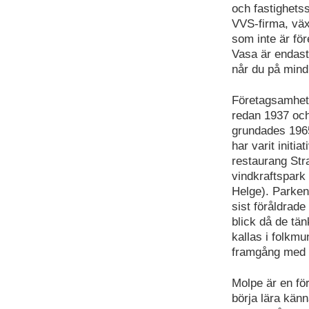
och fastighets
VVS-firma, växt
som inte är för
Vasa är endast
når du på mind
Företagsamhete
redan 1937 och
grundades 1965
har varit initi
restaurang Str
vindkraftspark 
Helge). Parken
sist föråldrad
blick då de tä
kallas i folkmu
framgång med 
Molpe är en för
börja lära kän