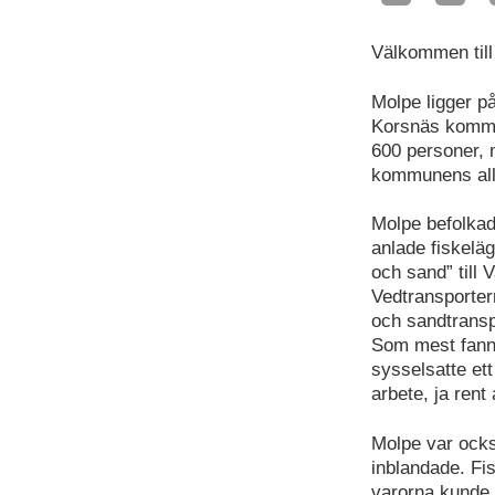
Välkommen till
Molpe ligger p
Korsnäs kommu
600 personer, 
kommunens alla
Molpe befolkad
anlade fiskelä
och sand” till
Vedtransportern
och sandtransp
Som mest fanns
sysselsatte ett
arbete, ja rent
Molpe var ocks
inblandade. Fi
varorna kunde 