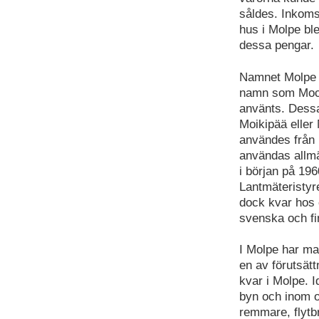
såldes. Inkoms
hus i Molpe bl
dessa pengar.
Namnet Molpe h
namn som Mock
använts. Dess
Moikipää eller
användes från 
användas allmä
i början på 19
Lantmäteristy
dock kvar hos 
svenska och fi
I Molpe har man
en av förutsät
kvar i Molpe. I
byn och inom ol
remmare, flytbr