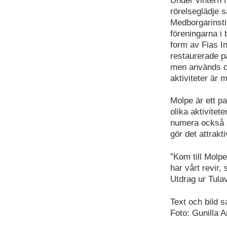
Under vintern f
rörelseglädje s
Medborgarinstit
föreningarna i 
form av Fias 
restaurerade p
men används o
aktiviteter är 
Molpe är ett pa
olika aktivite
numera också å
gör det attrakt
”Kom till Molp
har vårt revir,
Utdrag ur Tula
Text och bild 
Foto: Gunilla A