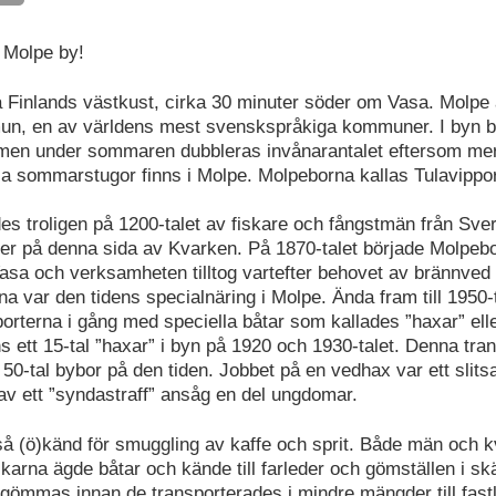
 Molpe by!
å Finlands västkust, cirka 30 minuter söder om Vasa. Molpe 
n, en av världens mest svenskspråkiga kommuner. I byn b
men under sommaren dubbleras invånarantalet eftersom mer
 sommarstugor finns i Molpe. Molpeborna kallas Tulavippor
es troligen på 1200-talet av fiskare och fångstmän från Sve
ger på denna sida av Kvarken. På 1870-talet började Molpeb
 Vasa och verksamheten tilltog vartefter behovet av brännved
a var den tidens specialnäring i Molpe. Ända fram till 1950-
orterna i gång med speciella båtar som kallades ”haxar” ell
 ett 15-tal ”haxar” i byn på 1920 och 1930-talet. Denna tra
 50-tal bybor på den tiden. Jobbet på en vedhax var ett slit
 av ett ”syndastraff” ansåg en del ungdomar.
å (ö)känd för smuggling av kaffe och sprit. Både män och k
skarna ägde båtar och kände till farleder och gömställen i s
gömmas innan de transporterades i mindre mängder till fast