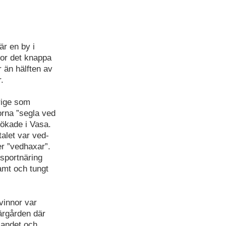
är en by i
or det knappa
 än hälften av
.
rige som
orna ”segla ved
 ökade i Vasa.
talet var ved-
er ”vedhaxar”.
nsportnäring
samt och tungt
vinnor var
kärgården där
landet och