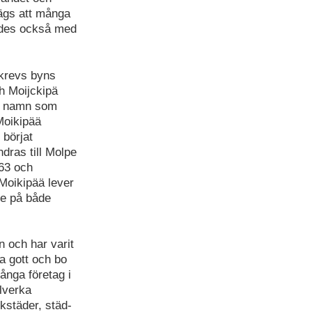
ägs att många
lades också med
skrevs byns
 Moijckipä
ns namn som
Moikipää
 börjat
ras till Molpe
963 och
Moikipää lever
pe på både
n och har varit
a gott och bo
ånga företag i
llverka
kstäder, städ-