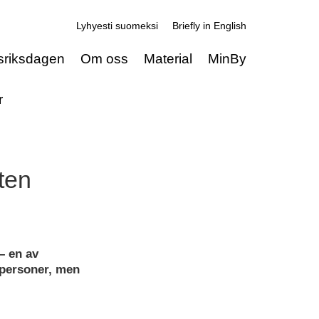
Lyhyesti suomeksi
Briefly in English
sriksdagen
Om oss
Material
MinBy
r
ten
– en av
 personer, men