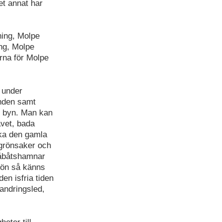
t annat har
ning, Molpe
ing, Molpe
rna för Molpe
 under
anden samt
ll byn. Man kan
avet, bada
öka den gamla
 grönsaker och
småbåtshamnar
jön så känns
en isfria tiden
vandringsled,