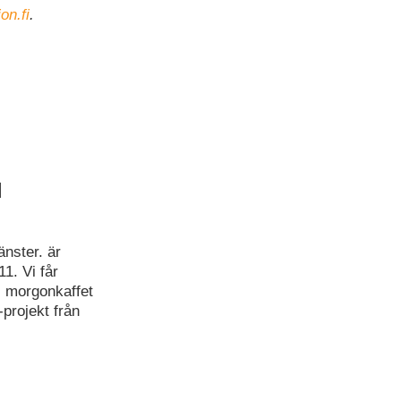
ion.fi
.
l
änster. är
1. Vi får
ll morgonkaffet
projekt från