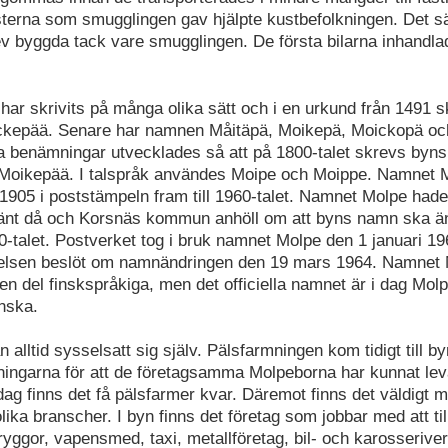
terna som smugglingen gav hjälpte kustbefolkningen. Det s
ev byggda tack vare smugglingen. De första bilarna inhand
ar skrivits på många olika sätt och i en urkund från 1491 
epää. Senare har namnen Måitäpä, Moikepä, Moickopä och
a benämningar utvecklades så att på 1800-talet skrevs by
 Moikepää. I talspråk användes Moipe och Moippe. Namnet 
1905 i poststämpeln fram till 1960-talet. Namnet Molpe hade
nt då och Korsnäs kommun anhöll om att byns namn ska änd
60-talet. Postverket tog i bruk namnet Molpe den 1 januari 1
relsen beslöt om namnändringen den 19 mars 1964. Namnet 
en del finskspråkiga, men det officiella namnet är i dag Mol
nska.
 alltid sysselsatt sig själv. Pälsfarmningen kom tidigt till by
tningarna för att de företagsamma Molpeborna har kunnat lev
dag finns det få pälsfarmer kvar. Däremot finns det väldigt m
ika branscher. I byn finns det företag som jobbar med att ti
yggor, vapensmed, taxi, metallföretag, bil- och karosseriver