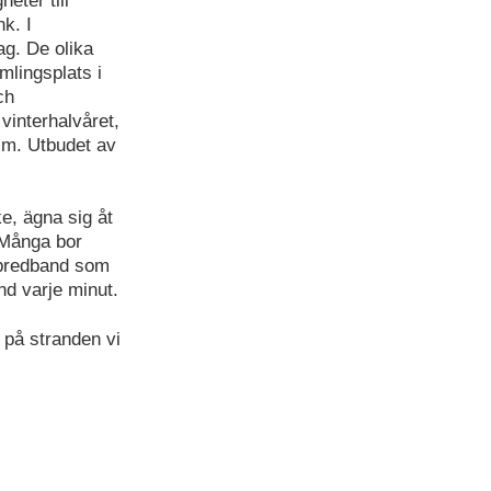
eter till
k. I
ag. De olika
mlingsplats i
ch
vinterhalvåret,
.m. Utbudet av
ke, ägna sig åt
 Många bor
t bredband som
nd varje minut.
 på stranden vi