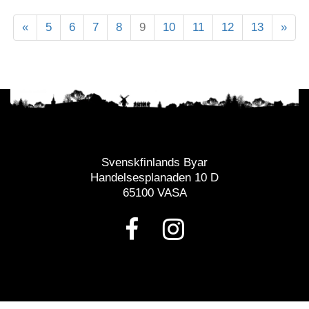
«
5
6
7
8
9
10
11
12
13
»
Svenskfinlands Byar
Handelsesplanaden 10 D
65100 VASA