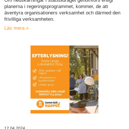
Om nedskärningar i statsbidraget genomförs enligt
planerna i regeringsprogrammet, kommer, de att
äventyra organisationers verksamhet och därmed den
frivilliga verksamheten.
Läs mera »
12.04.2024