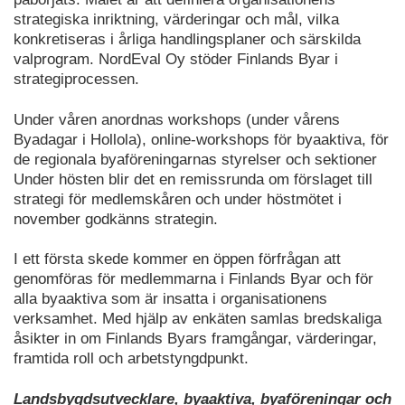
strategiska inriktning, värderingar och mål, vilka
konkretiseras i årliga handlingsplaner och särskilda
valprogram. NordEval Oy stöder Finlands Byar i
strategiprocessen.
Under våren anordnas workshops (under vårens
Byadagar i Hollola), online-workshops för byaaktiva, för
de regionala byaföreningarnas styrelser och sektioner
Under hösten blir det en remissrunda om förslaget till
strategi för medlemskåren och under höstmötet i
november godkänns strategin.
I ett första skede kommer en öppen förfrågan att
genomföras för medlemmarna i Finlands Byar och för
alla byaaktiva som är insatta i organisationens
verksamhet. Med hjälp av enkäten samlas bredskaliga
åsikter in om Finlands Byars framgångar, värderingar,
framtida roll och arbetstyngdpunkt.
Landsbygdsutvecklare, byaaktiva, byaföreningar och