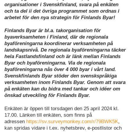
organisationer i Svenskfinland, svara på enkäten
och ta del ii det övriga programmet som ordnas i
arbetet för den nya strategin för Finlands Byar!
Finlands Byar är bl.a. takorganisation för
byaverksamheten i Finland, där de regionala
byaföreningarna koordinerar verksamheten på
landskapsnivå. De regionala byaföreningarna täcker
hela Fastlandsfinland och är länk mellan Finlands
Byar och byaföreningarna. Via de regionala
byaföreningarna nås över 4 000 byar i vårt land.
Svenskfinlands Byar stöder den svenskspråkiga
verksamheten inom Finlands Byar. Genom att svara
på enkäten kan du bidra med tankar och idéer om
önskad utveckling för Finlands Byar.
Enkäten är öppen till torsdagen den 25 april 2024 kl.
17.00. Länken till enkäten, som finns på
adressen
https://sv.surveymonkey.com/r/79BWK5K
,
kan spridas vidare i t.ex. nyhetsbrev, e-postlistor och