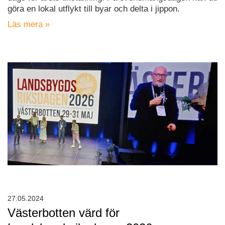
göra en lokal utflykt till byar och delta i jippon.
Läs mera »
27.05.2024
Västerbotten värd för