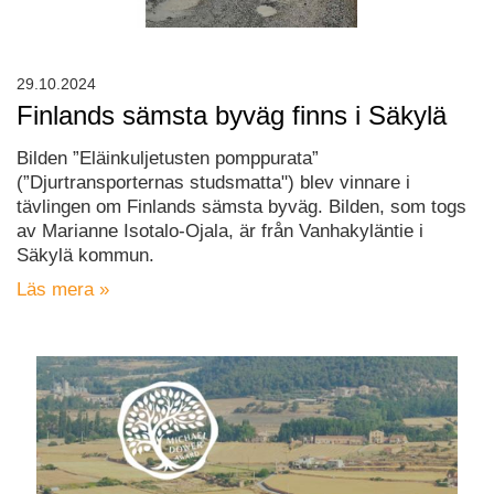
29.10.2024
Finlands sämsta byväg finns i Säkylä
Bilden ”Eläinkuljetusten pomppurata”
(”Djurtransporternas studsmatta") blev vinnare i
tävlingen om Finlands sämsta byväg. Bilden, som togs
av Marianne Isotalo-Ojala, är från Vanhakyläntie i
Säkylä kommun.
Läs mera »