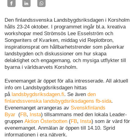
Den finlandssvenska Landsbygdsriksdagen i Korsholm
hålls 23-24 oktober. I programmet ingår bl.a. kreativa
workshopar med Strömsös Lee Esselström och
Songwriters of Kvarken, middag vid Replotbron,
inspirationsprat om hållbarhetstrender som påverkar
landsbygden och diskussioner om hur skapa
delaktighet och engagemang, och mysiga utflykter till
byarna i världsarvets Korsholm.
Evenemanget är öppet för alla intresserade. All aktuell
info om Landsbygdsriksdagen hittas
på
landsbygdsriksdagen.fi
. Se även
den
finlandssvenska landsbygdsriksdagens fb-sida
.
Evenemanget arrangeras av
Svenskfinlands
Byar
(
FB
,
Insta
) tillsammans med den lokala Leader-
gruppen
Aktion Österbotten
(
FB
,
Insta
) som är värd för
evenemanget. Anmälan är öppen till 14.10. Sprid
informationen i era nätverk.