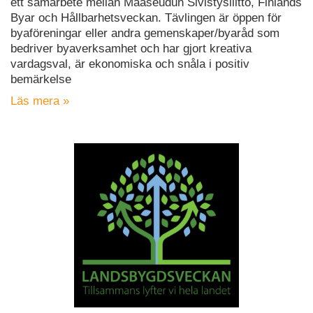
ett samarbete mellan Maaseudun Sivistysliitto, Finlands
Byar och Hållbarhetsveckan. Tävlingen är öppen för
byaföreningar eller andra gemenskaper/byaråd som
bedriver byaverksamhet och har gjort kreativa
vardagsval, är ekonomiska och snåla i positiv
bemärkelse
Läs mera »