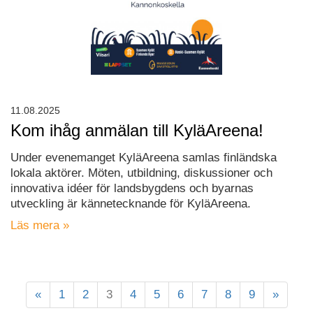
11.08.2025
Kom ihåg anmälan till KyläAreena!
Under evenemanget KyläAreena samlas finländska
lokala aktörer. Möten, utbildning, diskussioner och
innovativa idéer för landsbygdens och byarnas
utveckling är kännetecknande för KyläAreena.
Läs mera »
«
1
2
3
4
5
6
7
8
9
»