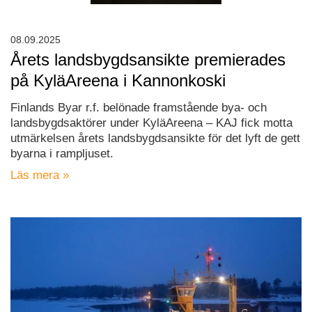
08.09.2025
Årets landsbygdsansikte premierades
på KyläAreena i Kannonkoski
Finlands Byar r.f. belönade framstående bya- och
landsbygdsaktörer under KyläAreena – KAJ fick motta
utmärkelsen årets landsbygdsansikte för det lyft de gett
byarna i rampljuset.
Läs mera »