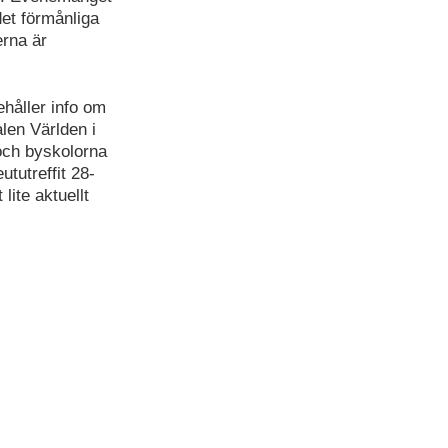
det förmånliga
erna är
ehåller info om
len Världen i
 och byskolorna
tutreffit 28-
lite aktuellt