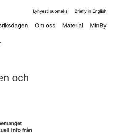
Lyhyesti suomeksi
Briefly in English
sriksdagen
Om oss
Material
MinBy
r
den och
enemanget
uell info från