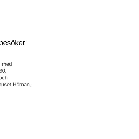
 besöker
e med
30.
och
huset Hörnan,