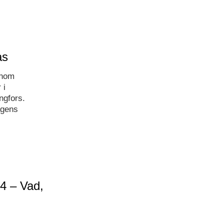
as
inom
 i
ngfors.
agens
4 – Vad,