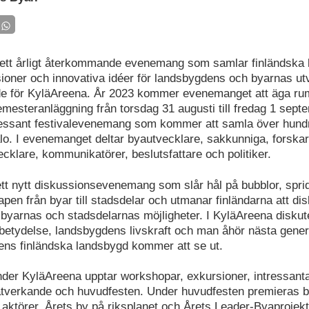
ett årligt återkommande evenemang som samlar finländska l
ioner och innovativa idéer för landsbygdens och byarnas ut
e för KyläAreena. År 2023 kommer evenemanget att äga rum
mesteranläggning från torsdag 31 augusti till fredag 1 sept
tressant festivalevenemang som kommer att samla över hundr
alo. I evenemanget deltar byautvecklare, sakkunniga, forskar
cklare, kommunikatörer, beslutsfattare och politiker.
tt nytt diskussionsevenemang som slår hål på bubblor, spri
pen från byar till stadsdelar och utmanar finländarna att di
byarnas och stadsdelarnas möjligheter. I KyläAreena diskut
 betydelse, landsbygdens livskraft och man åhör nästa gener
ens finländska landsbygd kommer att se ut.
er KyläAreena upptar workshopar, exkursioner, intressant
nätverkande och huvudfesten. Under huvudfesten premieras bl
la aktörer, Årets by på riksplanet och Årets Leader-Byaproje