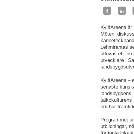
KyläAreena är 
Möten, diskuss
kännetecknand
Lehmirantas se
utlovas ett in
utvecklare i S
landsbygdsutve
KyläAreena – e
senaste kunska
landsbygdens, 
talkokulturens
om hur framtid
Programmet und
utbildningar, 
förtjänta loka