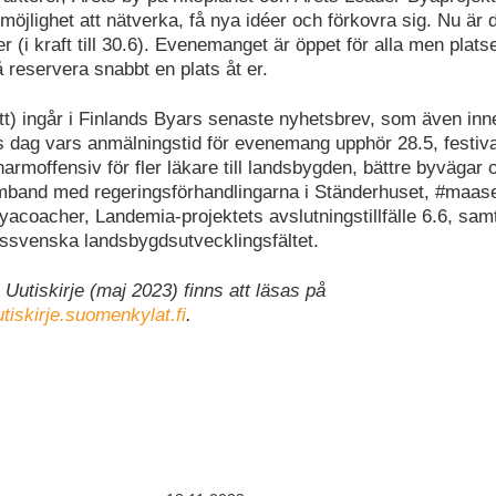
möjlighet att nätverka, få nya idéer och förkovra sig. Nu är 
er (i kraft till 30.6). Evenemanget är öppet för alla men plats
 reservera snabbt en plats åt er.
tt) ingår i Finlands Byars senaste nyhetsbrev, som även inn
dag vars anmälningstid för evenemang upphör 28.5, festiva
armoffensiv för fler läkare till landsbygden, bättre byvägar
samband med regeringsförhandlingarna i Ständerhuset, #maaseu
yacoacher, Landemia-projektets avslutningstillfälle 6.6, samt 
ndssvenska landsbygdsutvecklingsfältet.
Uutiskirje (maj 2023) finns att läsas på
utiskirje.suomenkylat.fi
.