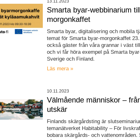
13.11.2023
Smarta byar-webbinarium til
morgonkaffet
Smarta byar, digitalisering och mobila tj
temat för Smarta byar-morgonkaffet 23.1
också gäster från våra grannar i väst ti
och vi får höra exempel på Smarta byar-
Sverige och Finland.
Läs mera »
10.11.2023
Välmående människor – från i
utskär
Finlands skärgårdsting är slutseminariu
temanätverket Habitability – För livskra
bobara skärgårds- och vattenområden. 