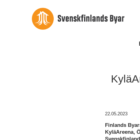
KyläAr
22.05.2023
Finlands Byar
KyläAreena, Öp
Svenskfinland