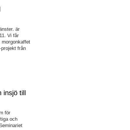
l
änster. är
1. Vi får
ll morgonkaffet
projekt från
nsjö till
m för
ftiga och
Seminariet