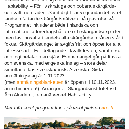
Habitability – För livskraftiga och bobara skärgårds-
och vattenområden. Samtidigt firar vi grundandet av ett
landsomfattande skärgårdsnätverk på gräsrotsnivå.
Programmet inkluderar både finländska och
internationella föredragshållare och skärgårdsexperter,
men fast bosatta i landets alla skärgårdsområden står i
fokus. Skärgårdstinget är avgiftsfritt och öppet för alla
intresserade. För deltagande i kvällsfesten, samt resor
och logi betalar man själv. Evenemanget går på finska
och svenska, med engelska inslag – stora delar
simultantolkas svenska/finska/svenska. Sista
anmälningsdag är 1.11.2023
(men
anmälningsblanketten
är öppen till 10.11.2023,
ännu hinner du!). Arrangör är Skärgårdsinstitutet vid
Åbo Akademi, temanätverket Habitability.
Mer info samt program finns på webbplatsen
abo.fi
.