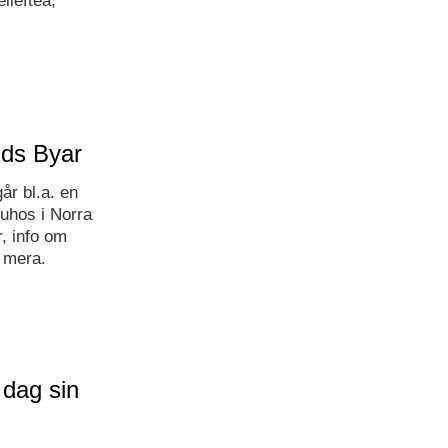
llefteå,
ands Byar
år bl.a. en
Puhos i Norra
, info om
 mera.
 dag sin