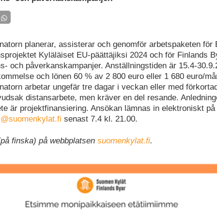
atorn planerar, assisterar och genomför arbetspaketen för
projektet Kyläläiset EU-päättäjiksi 2024 och för Finlands B
- och påverkanskampanjer. Anställningstiden är 15.4-30.9.2
kommelse och lönen 60 % av 2 800 euro eller 1 680 euro/må
atorn arbetar ungefär tre dagar i veckan eller med förkortad
vudsak distansarbete, men kräver en del resande. Anledningen
te är projektfinansiering. Ansökan lämnas in elektroniskt på
y@suomenkylat.fi
senast 7.4 kl. 21.00.
 (på finska) på webbplatsen
suomenkylat.fi
.