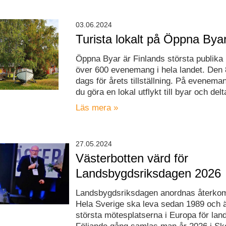
03.06.2024
Turista lokalt på Öppna Bya
Öppna Byar är Finlands största publik
över 600 evenemang i hela landet. Den 8
dags för årets tillställning. På evenem
du göra en lokal utflykt till byar och delt
Läs mera »
27.05.2024
Västerbotten värd för
Landsbygdsriksdagen 2026
Landsbygdsriksdagen anordnas återk
Hela Sverige ska leva sedan 1989 och ä
största mötesplatserna i Europa för lan