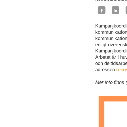
Kampanjkoordin
kommunikations
kommunikations
enligt överens
Kampanjkoordin
Arbetet är i hu
och deltidsarbe
adressen
rekr
Mer info finns