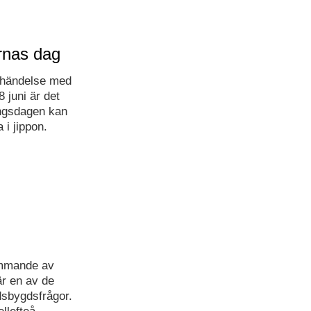
rnas dag
a händelse med
 juni är det
angsdagen kan
a i jippon.
ommande av
r en av de
dsbygdsfrågor.