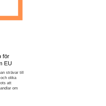
 för
om EU
n strävar till
 och olika
ots att
handlar om