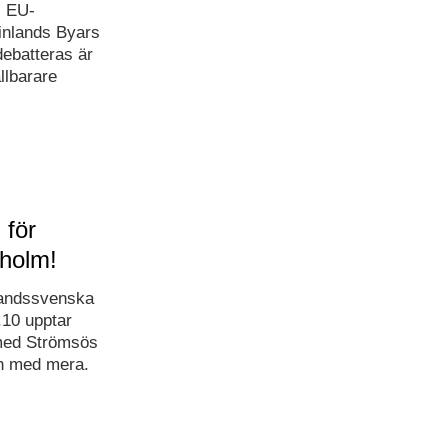
l EU-
Finlands Byars
debatteras är
llbarare
 för
holm!
nlandssvenska
10 upptar
 med Strömsös
en med mera.