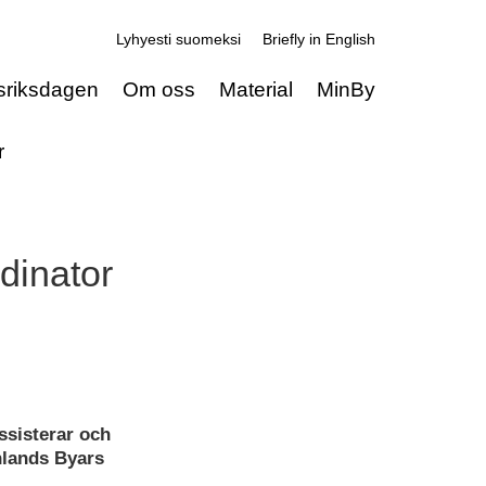
Lyhyesti suomeksi
Briefly in English
sriksdagen
Om oss
Material
MinBy
r
dinator
ssisterar och
nlands Byars