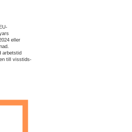
 EU-
yars
024 eller
nad.
 arbetstid
 till visstids-