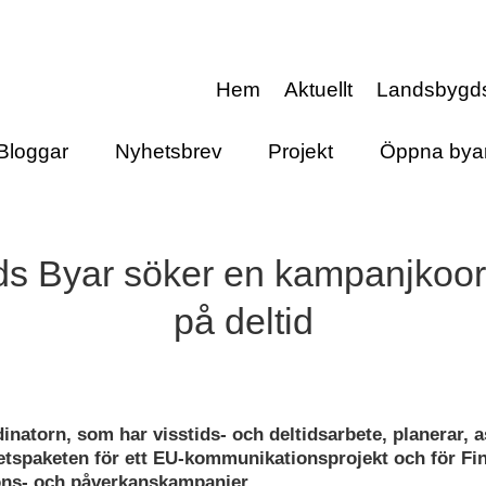
Hem
Aktuellt
Landsbygd
Bloggar
Nyhetsbrev
Projekt
Öppna bya
ds Byar söker en kampanjkoor
på deltid
natorn, som har visstids- och deltidsarbete, planerar, a
tspaketen för ett EU-kommunikationsprojekt och för Fi
ns- och påverkanskampanjer.