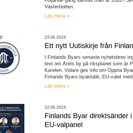
Följande gång samlas man år 2026 i Ske
Västerbotten.
Läs mera »
23.05.2024
Ett nytt Uutiskirje från Finl
I Finlands Byars senaste nyhetsbrev ing
text om Årets by på riksplanet som är 
Karelen. Vidare ges info om Öppna Byar
Finlands Byars byaklubb, EU-valet med
Läs mera »
22.05.2024
Finlands Byar direktsänder i
EU-valpanel