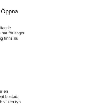
l Öppna
ttande
har förlängts
g finns nu
ur en
nt bostad:
h vilken typ